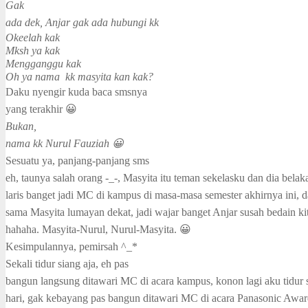
Gak
ada dek, Anjar gak ada hubungi kk
Okeelah kak
Mksh ya kak
Mengganggu kak
Oh ya nama
kk masyita kan kak?
Daku nyengir kuda baca smsnya
yang terakhir 😀
Bukan,
nama kk Nurul Fauziah 😀
Sesuatu ya, panjang-panjang sms
eh, taunya salah orang -_-, Masyita itu teman sekelasku dan dia bela
laris banget jadi MC di kampus di masa-masa semester akhirnya ini,
sama Masyita lumayan dekat, jadi wajar banget Anjar susah bedain ki
hahaha. Masyita-Nurul, Nurul-Masyita. 😀
Kesimpulannya, pemirsah ^_*
Sekali tidur siang aja, eh pas
bangun langsung ditawari MC di acara kampus, konon lagi aku tidur s
hari, gak kebayang pas bangun ditawari MC di acara Panasonic