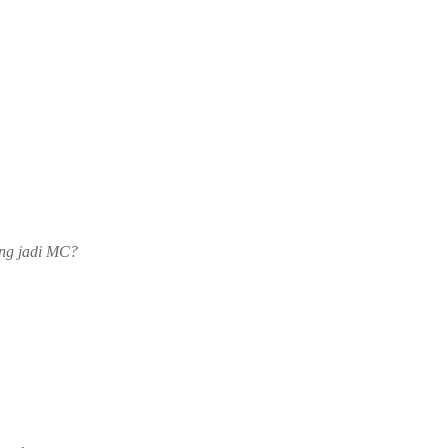
mis ini gmn kak?
ngah gak
uga.
ang jadi MC?