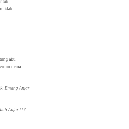
untuk
n tidak
ntung aku
*cermin mana
kk. Emang Anjar
 hub Anjar kk?