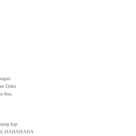
kangan
 dan Daku
ta dua,
iang tiap
 Award, HAHAHAHA