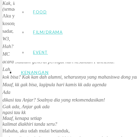
Kak, ini era dari Dema
(semacam BEM nya kampusku). Mau konfirmasi mslh MC utk hari ka
FOOD
Aku yang setengah isi setengah
kosong, eh kenapa jadi judul buku sih, aku yang setengah sadar sete
sadar, membaca sms itu masih kreyep-kreyep, namun akhirnya sadar j
FILM/DRAMA
W3,
Hah? MC apa?
EVENT
MC
acara Stadium general peringat hari kesaktian Pancasila!
Lah,
KENANGAN
kok bisa? Kak kan dah alumni, seharusnya yang mahasiswa dong y
Maaf, kk gak bisa, lagipula hari kamis kk ada agenda
Ada
dikasi tau Anjar? Soalnya dia yang rekomendasikan!
Gak ada, Anjar gak ada
ngasi tau kk
Maaf, kenapa setiap
kalimat diakhiri tanda seru?
Hahaha, aku udah mulai betanduk,