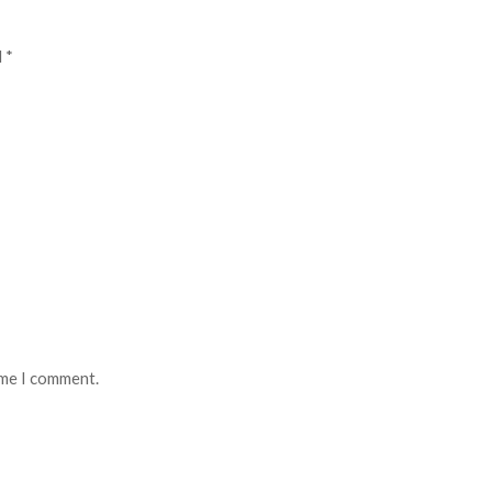
d
*
ime I comment.