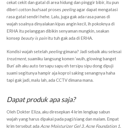
cekat cekit dan gatal di area hidung dan pinggir bibir, itu pun
diberi
cotton bud
saat proses
peeling
agar dapat mengatasi
rasa gatal sendiri hehe. Lalu, juga gak ada rasa panas di
wajah soalnya dinyalakan kipas angin kecil, ih pokoknya di
ERHA itu pelanggan dibikin senyaman mungkin, seakan
konsep
beauty is pain
itu tuh gak ada di ERHA.
Kondisi wajah setelah
peeling
gimana? Jadi sebaik aku selesai
treatment
, suamiku langsung komen ‘wuih, glowing banget
Bun’ aih aku auto tersapu sapu eh tersipu sipu dong dipuji
suami segitunya hampir aja koprol saking senangnya haha
tapi gak jadi, malu lah, ada CCTV dimana mana.
Dapat produk apa saja?
Oleh Dokter Eliza, aku diresepkan 4 krim lengkap sabun
wajah yang harus dipakai pada pagi/siang dan malam. Empat
krim tersebut ada
Acne Moisturizer Gel 3, Acne Foundation 1,