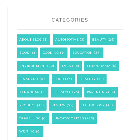
CATEGORIES
ABOUT BLOG
(1)
AUTOMOTIVE
(3)
BEAUTY
(24)
BOOK
(6)
COOKING
(9)
EDUCATION
(37)
ENVIRONMENT
(13)
EVENT
(8)
FILM/DRAMA
(6)
FINANCIAL
(37)
FOOD
(16)
HEALTHY
(53)
KENANGAN
(5)
LIFESTYLE
(75)
PARENTING
(37)
PRODUCT
(40)
REVIEW
(55)
TECHNOLOGY
(43)
TRAVELLING
(6)
UNCATEGORIZED
(483)
WRITING
(6)