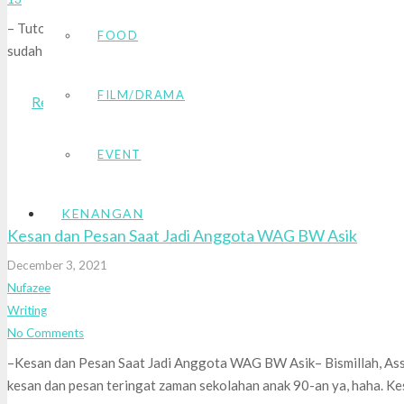
– Tutorial Mendaftar Akun dan Menjual Karya di KaryaKarsa – Par
FOOD
sudah tidak asing lagi dengan platform KaryaKarsa dan bagaimana
FILM/DRAMA
Read More
EVENT
KENANGAN
Kesan dan Pesan Saat Jadi Anggota WAG BW Asik
December 3, 2021
Nufazee
Writing
No Comments
–Kesan dan Pesan Saat Jadi Anggota WAG BW Asik– Bismillah, As
kesan dan pesan teringat zaman sekolahan anak 90-an ya, haha. K