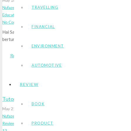
May 18, 2026
TRAVELLING
Nufazee
Education
,
Lifestyle
,
Parenting
,
Writing
No Comments
FINANCIAL
Hai Sahabat Nufazee, apa kabarnya hari ini? Semoga selalu dalam 
bertumbuh, ya! Sebagai seorang Ibu dan pegiat yang peduli bang
ENVIRONMENT
Read More
AUTOMOTIVE
REVIEW
Tutorial Mendaftar Akun dan Menjual Karya di KaryaKar
BOOK
May 21, 2022
Nufazee
PRODUCT
Review
,
Technology
,
Writing
Comments
13