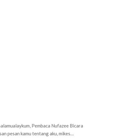
a freelancer dan content creator mungkin
 untuk daftar KaryaKarsa. Platform ini…
salamualaykum, Pembaca Nufazee Bicara
esan pesan kamu tentang aku, mikes…