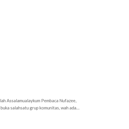
llah Assalamualaykum Pembaca Nufazee,
t buka salahsatu grup komunitas, wah ada…