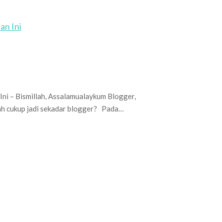
an Ini
i – Bismillah, Assalamualaykum Blogger,
akah cukup jadi sekadar blogger? Pada…