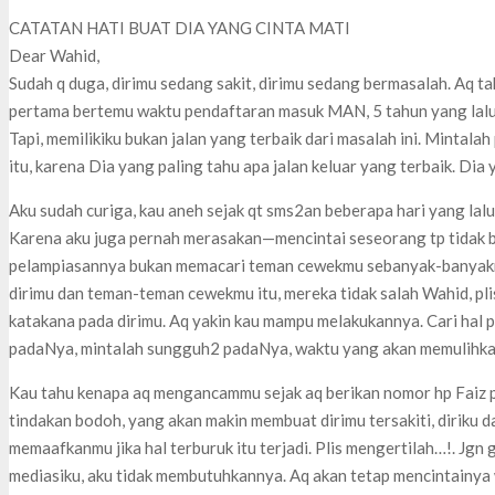
CATATAN HATI BUAT DIA YANG CINTA MATI
Dear Wahid,
Sudah q duga, dirimu sedang sakit, dirimu sedang bermasalah. Aq 
pertama bertemu waktu pendaftaran masuk MAN, 5 tahun yang lalu
Tapi, memilikiku bukan jalan yang terbaik dari masalah ini. Mintala
itu, karena Dia yang paling tahu apa jalan keluar yang terbaik. Dia 
Aku sudah curiga, kau aneh sejak qt sms2an beberapa hari yang lalu
Karena aku juga pernah merasakan—mencintai seseorang tp tidak bi
pelampiasannya bukan memacari teman cewekmu sebanyak-banyakny
dirimu dan teman-teman cewekmu itu, mereka tidak salah Wahid, pli
katakana pada dirimu. Aq yakin kau mampu melakukannya. Cari hal pos
padaNya, mintalah sungguh2 padaNya, waktu yang akan memulihkan
Kau tahu kenapa aq mengancammu sejak aq berikan nomor hp Faiz p
tindakan bodoh, yang akan makin membuat dirimu tersakiti, diriku d
memaafkanmu jika hal terburuk itu terjadi. Plis mengertilah…!. Jgn 
mediasiku, aku tidak membutuhkannya. Aq akan tetap mencintainya