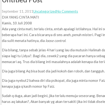
September 11, 2011
Uncategorized
No Comments
DIA YANG CINTA MATI
Kamis, 10 Juli 2008
Ada yang cinta mati, terlalu cinta, entah apalagi istilahnya. Hal in
beberapa hari ini. Cara bicaranya di sms aneh, penuh misteri. Pagi 
dia sulit menata hatinya, dia
loose control
.
Dia bilang, tanpa sebab jelas 4 hari yang lau dia mutusin Halimah d
siapa lagi tu Lidya?. Bagi dia, cewek2 yang dia pacaran hanya sebag
memacari aq. Trus dia bilang inti masalahnya adalah kenapa dia terlal
Dia juga bilang Aq bisa buat dia jadi kokoh dan roboh, dan tangguh.
Dia juga nyebut2 bahwa diri dia psikopat, dia juga minta nomor Faiz
kenapa juga q kasih nomor hp Faiz.
Sudah q duga, akan jadi begini, jika terlalu memuja seseorang. Benar
harus aq lakukan?, Akan banyak yg akan tersakiti jika ini tidak disel