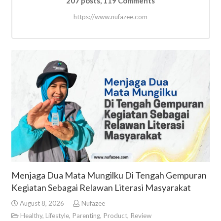
207 posts, 119
Comments
https://www.nufazee.com
Menjaga Dua Mata Mungilku Di Tengah Gempuran
Kegiatan Sebagai Relawan Literasi Masyarakat
August 8, 2026
Nufazee
Healthy
,
Lifestyle
,
Parenting
,
Product
,
Review