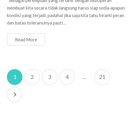
Sebagai perempuan yang terlahir dengan multiperan
membuat kita secara tidak langsung harus siap sedia apapun
kondisi yang terjadi, padahal jika saja kita tahu hirarki peran
dan batas toleransinya pasti…
Read More
Posts
1
2
3
4
…
21
pagination