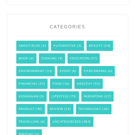
CATEGORIES
ABOUT BLOG
(1)
AUTOMOTIVE
(3)
BEAUTY
(24)
BOOK
(6)
COOKING
(9)
EDUCATION
(37)
ENVIRONMENT
(13)
EVENT
(8)
FILM/DRAMA
(6)
FINANCIAL
(37)
FOOD
(16)
HEALTHY
(53)
KENANGAN
(5)
LIFESTYLE
(75)
PARENTING
(37)
PRODUCT
(40)
REVIEW
(55)
TECHNOLOGY
(43)
TRAVELLING
(6)
UNCATEGORIZED
(483)
WRITING
(6)