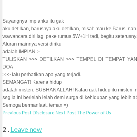
Sayangnya impianku itu gak
aku detilkan, harusnya aku detilkan, misal: mau ke Barus, na
wawancara diri lagi pake rumus 5W+1H tadi, begitu seterusny
Aturan mainnya versi diriku
adalah IMPIAN >
TULISKAN >>> DETILKAN
>>> TEMPEL DI TEMPAT YA
DOA
>>>
lalu perhatikan apa yang terjadi.
SEMANGAT! Karena hidup
adalah misteri, SUBHANALLAH! Kalau gak hidup itu misteri,
segila ini berlelah lelah demi surga di kehidupan yang lebih ab
Semoga bermanfaat, teman =)
Previous Post
Disclosure
Next Post
The Power of Us
Comments
2
.
Leave new