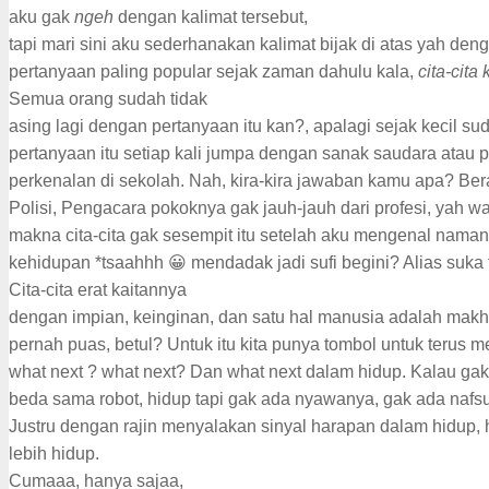
aku gak
ngeh
dengan kalimat tersebut,
tapi mari sini aku sederhanakan kalimat bijak di atas yah de
pertanyaan paling popular sejak zaman dahulu kala,
cita-cit
Semua orang sudah tidak
asing lagi dengan pertanyaan itu kan?, apalagi sejak kecil su
pertanyaan itu setiap kali jumpa dengan sanak saudara atau p
perkenalan di sekolah. Nah, kira-kira jawaban kamu apa? Be
Polisi, Pengacara pokoknya gak jauh-jauh dari profesi, yah 
makna cita-cita gak sesempit itu setelah aku mengenal nama
kehidupan *tsaahhh 😀 mendadak jadi sufi begini? Alias suka 
Cita-cita erat kaitannya
dengan impian, keinginan, dan satu hal manusia adalah makhl
pernah puas, betul? Untuk itu kita punya tombol untuk terus m
what next ? what next? Dan what next dalam hidup. Kalau ga
beda sama robot, hidup tapi gak ada nyawanya, gak ada nafs
Justru dengan rajin menyalakan sinyal harapan dalam hidup, 
lebih hidup.
Cumaaa, hanya sajaa,