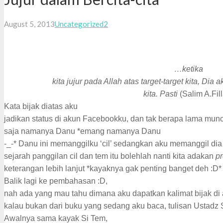
Comments
August 5, 2013
Uncategorized
2
…ketika
kita jujur pada Allah atas target-target kita, D
kita. Pasti
(Salim A.Fil
Kata bijak diatas aku
jadikan status di akun Facebookku, dan tak berapa lama muncu
saja namanya Danu *emang namanya Danu
-_-* Danu ini memanggilku ‘cil’ sedangkan aku memanggil dia 
sejarah panggilan cil dan tem itu bolehlah nanti kita adakan
p
keterangan lebih lanjut *kayaknya gak penting banget deh :D*
Balik lagi ke pembahasan :D,
nah ada yang mau tahu dimana aku dapatkan kalimat bijak di 
kalau bukan dari buku yang sedang aku baca, tulisan Ustadz S
Awalnya sama kayak Si Tem,