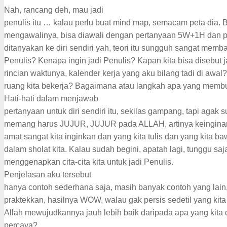
Nah, rancang deh, mau jadi
penulis itu … kalau perlu buat mind map, semacam peta dia. B
mengawalinya, bisa diawali dengan pertanyaan 5W+1H dan p
ditanyakan ke diri sendiri yah, teori itu sungguh sangat memba
Penulis? Kenapa ingin jadi Penulis? Kapan kita bisa disebut j
rincian waktunya, kalender kerja yang aku bilang tadi di awal
ruang kita bekerja? Bagaimana atau langkah apa yang membua
Hati-hati dalam menjawab
pertanyaan untuk diri sendiri itu, sekilas gampang, tapi agak su
memang harus JUJUR, JUJUR pada ALLAH, artinya keinginan 
amat sangat kita inginkan dan yang kita tulis dan yang kita b
dalam sholat kita. Kalau sudah begini, apatah lagi, tunggu saj
menggenapkan cita-cita kita untuk jadi Penulis.
Penjelasan aku tersebut
hanya contoh sederhana saja, masih banyak contoh yang lain
praktekkan, hasilnya WOW, walau gak persis sedetil yang kita 
Allah mewujudkannya jauh lebih baik daripada apa yang kita 
percaya?