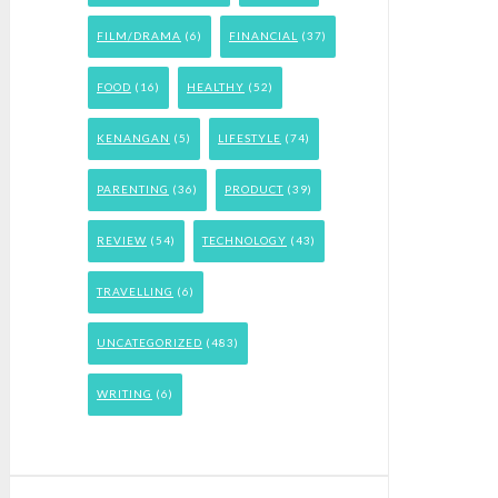
FILM/DRAMA
(6)
FINANCIAL
(37)
FOOD
(16)
HEALTHY
(52)
KENANGAN
(5)
LIFESTYLE
(74)
PARENTING
(36)
PRODUCT
(39)
REVIEW
(54)
TECHNOLOGY
(43)
TRAVELLING
(6)
UNCATEGORIZED
(483)
WRITING
(6)