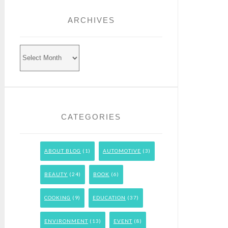
ARCHIVES
Archives
CATEGORIES
ABOUT BLOG
(1)
AUTOMOTIVE
(3)
BEAUTY
(24)
BOOK
(6)
COOKING
(9)
EDUCATION
(37)
ENVIRONMENT
(13)
EVENT
(8)