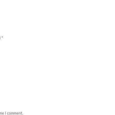
d
*
ime I comment.