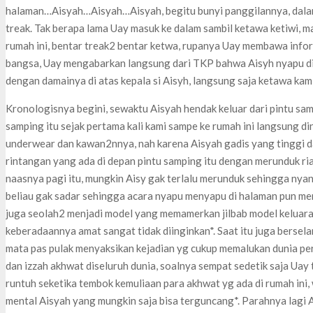
halaman…Aisyah…Aisyah…Aisyah, begitu bunyi panggilannya, dalam 
treak. Tak berapa lama Uay masuk ke dalam sambil ketawa ketiwi, ma
rumah ini, bentar treak2 bentar ketwa, rupanya Uay membawa info
bangsa, Uay mengabarkan langsung dari TKP bahwa Aisyh nyapu di
dengan damainya di atas kepala si Aisyh, langsung saja ketawa k
Kronologisnya begini, sewaktu Aisyah hendak keluar dari pintu sam
samping itu sejak pertama kali kami sampe ke rumah ini langsung di
underwear dan kawan2nnya, nah karena Aisyah gadis yang tinggi d
rintangan yang ada di depan pintu samping itu dengan merunduk ria,
naasnya pagi itu, mungkin Aisy gak terlalu merunduk sehingga nyang
beliau gak sadar sehingga acara nyapu menyapu di halaman pun men
juga seolah2 menjadi model yang memamerkan jilbab model keluara
keberadaannya amat sangat tidak diinginkan*. Saat itu juga bersela
mata pas pulak menyaksikan kejadian yg cukup memalukan dunia p
dan izzah akhwat diseluruh dunia, soalnya sempat sedetik saja Uay 
runtuh seketika tembok kemuliaan para akhwat yg ada di rumah ini,
mental Aisyah yang mungkin saja bisa terguncang*. Parahnya lagi 