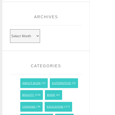
ARCHIVES
Archives
CATEGORIES
ABOUT BLOG
(1)
AUTOMOTIVE
(3)
BEAUTY
(24)
BOOK
(6)
COOKING
(9)
EDUCATION
(37)