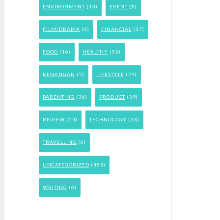
ENVIRONMENT
(13)
EVENT
(8)
FILM/DRAMA
(6)
FINANCIAL
(37)
FOOD
(16)
HEALTHY
(52)
KENANGAN
(5)
LIFESTYLE
(74)
PARENTING
(36)
PRODUCT
(39)
REVIEW
(54)
TECHNOLOGY
(43)
TRAVELLING
(6)
UNCATEGORIZED
(483)
WRITING
(6)