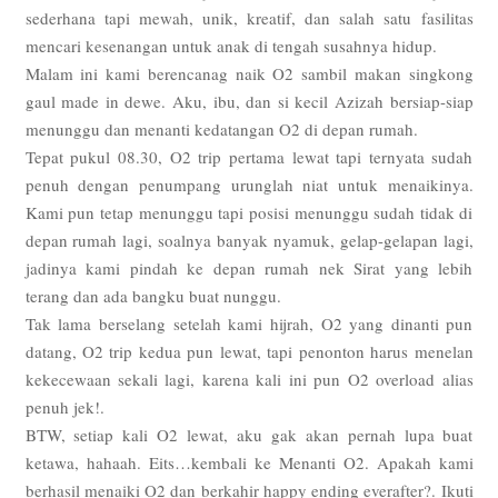
sederhana tapi mewah, unik, kreatif, dan salah satu fasilitas
mencari kesenangan untuk anak di tengah susahnya hidup.
Malam ini kami berencanag naik O2 sambil makan singkong
gaul made in dewe. Aku, ibu, dan si kecil Azizah bersiap-siap
menunggu dan menanti kedatangan O2 di depan rumah.
Tepat pukul 08.30, O2 trip pertama lewat tapi ternyata sudah
penuh dengan penumpang urunglah niat untuk menaikinya.
Kami pun tetap menunggu tapi posisi menunggu sudah tidak di
depan rumah lagi, soalnya banyak nyamuk, gelap-gelapan lagi,
jadinya kami pindah ke depan rumah nek Sirat yang lebih
terang dan ada bangku buat nunggu.
Tak lama berselang setelah kami hijrah, O2 yang dinanti pun
datang, O2 trip kedua pun lewat, tapi penonton harus menelan
kekecewaan sekali lagi, karena kali ini pun O2 overload alias
penuh jek!.
BTW, setiap kali O2 lewat, aku gak akan pernah lupa buat
ketawa, hahaah. Eits…kembali ke Menanti O2. Apakah kami
berhasil menaiki O2 dan berkahir happy ending everafter?. Ikuti