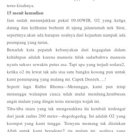
terus kisahnya.
15 menit kemudian
Jam sudah menunjukkan pukul 09.00WIB, O2 yang ketiga
datang dan kelihatan berhenti di ujung jalanrumah nek Sirat,
sepertinya akan ada harapan soalnya dari kejauhan nampak ada
peumpang yang turun.
Benarlah kata pepatah kebanyakan dari kegagalan dalam
kehidupan adalah karena manusia tidak sadarbahwa manusia
nyaris sukses sewaktu putus asa. Tapi apa yang terjadi sodara2,
ketika o2 itu lewat tak ada sisa satu bangku kosong pun untuk
kami penumpang yang malang ini. Capek Deeeeh….!
Seperti lagu Ridho Rhoma—Menunggu, kami pun tetap
menunggu walaupun cuaca udah mulai mendung,hembusan
angin malam yang dingin terus menerpa wajah ini.
Tiba-tiba suara yang tak mengenakkna itu kembali terdengar
dari jarak radius 200 meter—degedegedeg. Ini adalah O2 yang
keempat yang kami tunggu. Ternyata memang tak diizinkan
Allah untuk kami berodong2 ria malam ini, soalnya yang