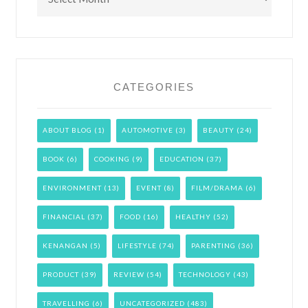
CATEGORIES
ABOUT BLOG
(1)
AUTOMOTIVE
(3)
BEAUTY
(24)
BOOK
(6)
COOKING
(9)
EDUCATION
(37)
ENVIRONMENT
(13)
EVENT
(8)
FILM/DRAMA
(6)
FINANCIAL
(37)
FOOD
(16)
HEALTHY
(52)
KENANGAN
(5)
LIFESTYLE
(74)
PARENTING
(36)
PRODUCT
(39)
REVIEW
(54)
TECHNOLOGY
(43)
TRAVELLING
(6)
UNCATEGORIZED
(483)