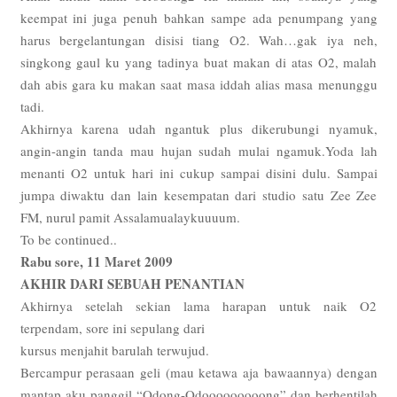
keempat ini juga penuh bahkan sampe ada penumpang yang
harus bergelantungan disisi tiang O2. Wah…gak iya neh,
singkong gaul ku yang tadinya buat makan di atas O2, malah
dah abis gara ku makan saat masa iddah alias masa menunggu
tadi.
Akhirnya karena udah ngantuk plus dikerubungi nyamuk,
angin-angin tanda mau hujan sudah mulai ngamuk.Yoda lah
menanti O2 untuk hari ini cukup sampai disini dulu. Sampai
jumpa diwaktu dan lain kesempatan dari studio satu Zee Zee
FM, nurul pamit Assalamualaykuuuum.
To be continued..
Rabu sore, 11 Maret 2009
AKHIR DARI SEBUAH PENANTIAN
Akhirnya setelah sekian lama harapan untuk naik O2
terpendam, sore ini sepulang dari
kursus menjahit barulah terwujud.
Bercampur perasaan geli (mau ketawa aja bawaannya) dengan
mantap aku panggil “Odong-Odooooooooong” dan berhentilah