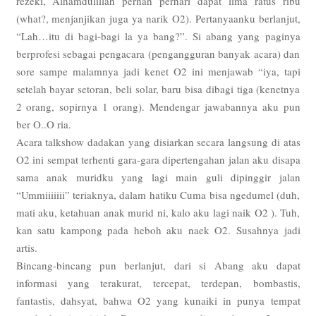
rezeki, Alhamdulillah pernah perhari dapat lima ratus ribu
(what?, menjanjikan juga ya narik O2). Pertanyaanku berlanjut,
“Lah…itu di bagi-bagi la ya bang?”. Si abang yang paginya
berprofesi sebagai pengacara (pengangguran banyak acara) dan
sore sampe malamnya jadi kenet O2 ini menjawab “iya, tapi
setelah bayar setoran, beli solar, baru bisa dibagi tiga (kenetnya
2 orang, sopirnya 1 orang). Mendengar jawabannya aku pun
ber O..O ria.
Acara talkshow dadakan yang disiarkan secara langsung di atas
O2 ini sempat terhenti gara-gara dipertengahan jalan aku disapa
sama anak muridku yang lagi main guli dipinggir jalan
“Ummiiiiiii” teriaknya, dalam hatiku Cuma bisa ngedumel (duh,
mati aku, ketahuan anak murid ni, kalo aku lagi naik O2 ). Tuh,
kan satu kampong pada heboh aku naek O2. Susahnya jadi
artis.
Bincang-bincang pun berlanjut, dari si Abang aku dapat
informasi yang terakurat, tercepat, terdepan, bombastis,
fantastis, dahsyat, bahwa O2 yang kunaiki in punya tempat