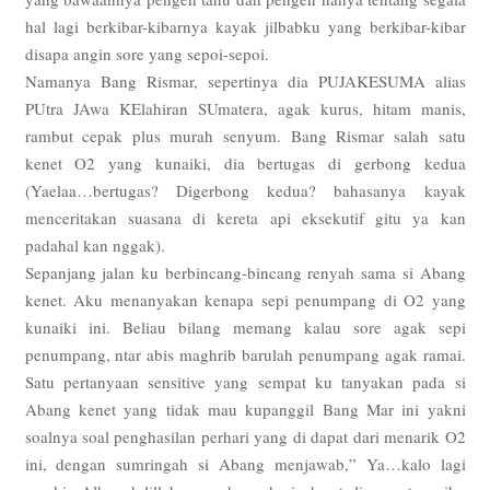
hal lagi berkibar-kibarnya kayak jilbabku yang berkibar-kibar
disapa angin sore yang sepoi-sepoi.
Namanya Bang Rismar, sepertinya dia PUJAKESUMA alias
PUtra JAwa KElahiran SUmatera, agak kurus, hitam manis,
rambut cepak plus murah senyum. Bang Rismar salah satu
kenet O2 yang kunaiki, dia bertugas di gerbong kedua
(Yaelaa…bertugas? Digerbong kedua? bahasanya kayak
menceritakan suasana di kereta api eksekutif gitu ya kan
padahal kan nggak).
Sepanjang jalan ku berbincang-bincang renyah sama si Abang
kenet. Aku menanyakan kenapa sepi penumpang di O2 yang
kunaiki ini. Beliau bilang memang kalau sore agak sepi
penumpang, ntar abis maghrib barulah penumpang agak ramai.
Satu pertanyaan sensitive yang sempat ku tanyakan pada si
Abang kenet yang tidak mau kupanggil Bang Mar ini yakni
soalnya soal penghasilan perhari yang di dapat dari menarik O2
ini, dengan sumringah si Abang menjawab,” Ya…kalo lagi