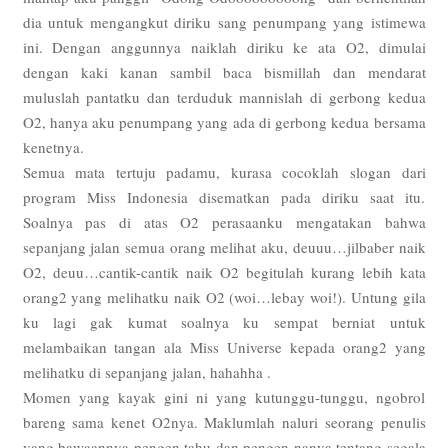
dia untuk mengangkut diriku sang penumpang yang istimewa
ini. Dengan anggunnya naiklah diriku ke ata O2, dimulai
dengan kaki kanan sambil baca bismillah dan mendarat
muluslah pantatku dan terduduk mannislah di gerbong kedua
O2, hanya aku penumpang yang ada di gerbong kedua bersama
kenetnya.
Semua mata tertuju padamu, kurasa cocoklah slogan dari
program Miss Indonesia disematkan pada diriku saat itu.
Soalnya pas di atas O2 perasaanku mengatakan bahwa
sepanjang jalan semua orang melihat aku, deuuu…jilbaber naik
O2, deuu…cantik-cantik naik O2 begitulah kurang lebih kata
orang2 yang melihatku naik O2 (woi…lebay woi!). Untung gila
ku lagi gak kumat soalnya ku sempat berniat untuk
melambaikan tangan ala Miss Universe kepada orang2 yang
melihatku di sepanjang jalan, hahahha .
Momen yang kayak gini ni yang kutunggu-tunggu, ngobrol
bareng sama kenet O2nya. Maklumlah naluri seorang penulis
yang bawaannya pengen tahu dan pengen nanya tentang segala