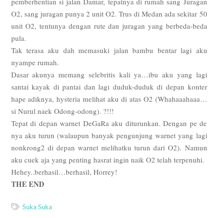
pemberhentian si jalan Damar, tepatnya di rumah sang Juragan
O2, sang juragan punya 2 unit O2. Trus di Medan ada sekitar 50
unit O2, tentunya dengan rute dan juragan yang berbeda-beda
pula.
Tak terasa aku dah memasuki jalan bambu bentar lagi aku
nyampe rumah.
Dasar akunya memang selebritis kali ya…ibu aku yang lagi
santai kayak di pantai dan lagi duduk-duduk di depan konter
hape adiknya, hysteria melihat aku di atas O2 (Whahaaahaaa…
si Nurul naek Odong-odong). ?!!!
Tepat di depan warnet DeGaRa aku diturunkan. Dengan pe de
nya aku turun (walaupun banyak pengunjung warnet yang lagi
nonkrong2 di depan warnet melihatku turun dari O2). Namun
aku cuek aja yang penting hasrat ingin naik O2 telah terpenuhi.
Hehey..berhasil…berhasil, Horrey!
THE END
Suka Suka