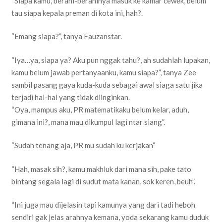
“Siapa kamu, berani-beraninya masuk ke kamar cewek, belum
tau siapa kepala preman di kota ini, hah?.
“Emang siapa?”, tanya Fauzanstar.
“Iya…ya, siapa ya? Aku pun nggak tahu?, ah sudahlah lupakan,
kamu belum jawab pertanyaanku, kamu siapa?”, tanya Zee
sambil pasang gaya kuda-kuda sebagai awal siaga satu jika
terjadi hal-hal yang tidak diinginkan.
“Oya, mampus aku, PR matematikaku belum kelar, aduh,
gimana ini?, mana mau dikumpul lagi ntar siang”.
“Sudah tenang aja, PR mu sudah ku kerjakan”
“Hah, masak sih?, kamu makhluk dari mana sih, pake tato
bintang segala lagi di sudut mata kanan, sok keren, beuh”.
“Ini juga mau dijelasin tapi kamunya yang dari tadi heboh
sendiri gak jelas arahnya kemana, yoda sekarang kamu duduk