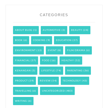
CATEGORIES
ABOUT BLOG
(1)
AUTOMOTIVE
(3)
BEAUTY
(24)
BOOK
(6)
COOKING
(9)
EDUCATION
(37)
ENVIRONMENT
(13)
EVENT
(8)
FILM/DRAMA
(6)
FINANCIAL
(37)
FOOD
(16)
HEALTHY
(52)
KENANGAN
(5)
LIFESTYLE
(74)
PARENTING
(36)
PRODUCT
(39)
REVIEW
(54)
TECHNOLOGY
(43)
TRAVELLING
(6)
UNCATEGORIZED
(483)
WRITING
(6)