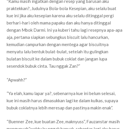
“Kamu masih ingatkan dengan resep yang barusan aku
praktekkan?, Judulnya Bola-bola Kesepian, aku selalu buat
kue ini jika aku kesepian karena aku selalu ditinggal pergi
berhari-hari oleh mama papaku dan aku hanya ditinggal
dengan Mbok Darmi. Ini ya kuberi tahu lagi resepnya apa-apa
aja, pertama siapkan sebungkus biscuit lalu hancurkan,
kemudian campurkan dengan mentega agar biscuitnya
menyatu lalu bentuk bulat-bulat, setelah itu gulingkan
bulatan biscuit ke dalam bubuk coklat dan jangan lupa
sesendok bubuk cinta. Tau nggak Zan?”
“Apwahh?”
“Ya elah, kamu lapar ya?, sebenarnya kue ini belum selesai,
kue ini masih harus dimasukkan lagi ke dalam kulkas, supaya
bubuk coklatnya lebih meresap dan pastinya makin enak”.
“Buenner Zee, kue buatan Zee, maknyuss”, Fauzanstar masih
mengunyah,”waktu ku nggak banyak, sebentar lagi aku harus