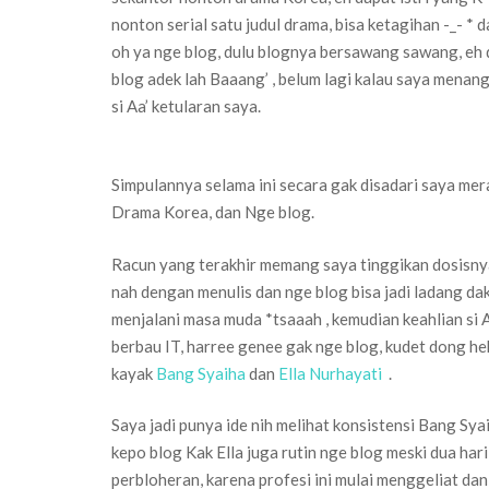
nonton serial satu judul drama, bisa ketagihan -_- * d
oh ya nge blog, dulu blognya bersawang sawang, eh da
blog adek lah Baaang’ , belum lagi kalau saya menang l
si Aa’ ketularan saya.
Simpulannya selama ini secara gak disadari saya me
Drama Korea, dan Nge blog.
Racun yang terakhir memang saya tinggikan dosisnya
nah dengan menulis dan nge blog bisa jadi ladang d
menjalani masa muda *tsaaah , kemudian keahlian si 
berbau IT, harree genee gak nge blog, kudet dong he
kayak
Bang Syaiha
dan
Ella Nurhayati
.
Saya jadi punya ide nih melihat konsistensi Bang Sy
kepo blog Kak Ella juga rutin nge blog meski dua hari 
perbloheran, karena profesi ini mulai menggeliat dan