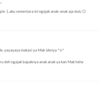
pm
le :)..aku sementara ini ngajak anak-anak aja dulu 🙂
ple, yayayaya makasi ya Mak idenya ^o^
aru deh ngajak bapaknya anak anak ya kan Mak hehe