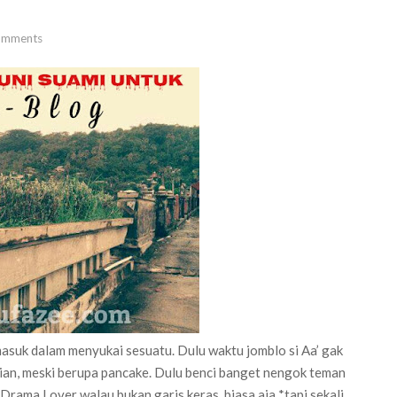
mments
asuk dalam menyukai sesuatu. Dulu waktu jomblo si Aa’ gak
urian, meski berupa pancake. Dulu benci banget nengok teman
Drama Lover walau bukan garis keras, biasa aja *tapi sekali