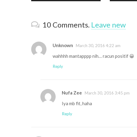
10
Comments
.
Leave new
Unknown
March 30, 2016 4:22 am
wahhhh mantapppp nih… racun positif 😀
Reply
Nufa Zee
March 30, 2016 3:45 pm
Iya mb fit, haha
Reply