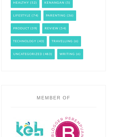
HEALTHY
(52)
KENANGAN
(5)
LIFESTYLE
(74)
PARENTING
(36)
PRODUCT
(39)
REVIEW
(54)
TECHNOLOGY
(43)
TRAVELLING
(6)
UNCATEGORIZED
(483)
WRITING
(6)
MEMBER OF