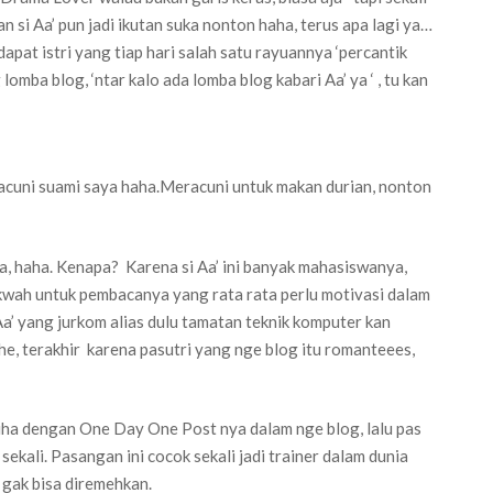
an si Aa’ pun jadi ikutan suka nonton haha, terus apa lagi ya…
pat istri yang tiap hari salah satu rayuannya ‘percantik
omba blog, ‘ntar kalo ada lomba blog kabari Aa’ ya ‘ , tu kan
racuni suami saya haha.Meracuni untuk makan durian, nonton
, haha. Kenapa? Karena si Aa’ ini banyak mahasiswanya,
akwah untuk pembacanya yang rata rata perlu motivasi dalam
Aa’ yang jurkom alias dulu tamatan teknik komputer kan
he, terakhir karena pasutri yang nge blog itu romanteees,
aiha dengan One Day One Post nya dalam nge blog, lalu pas
sekali. Pasangan ini cocok sekali jadi trainer dalam dunia
 gak bisa diremehkan.