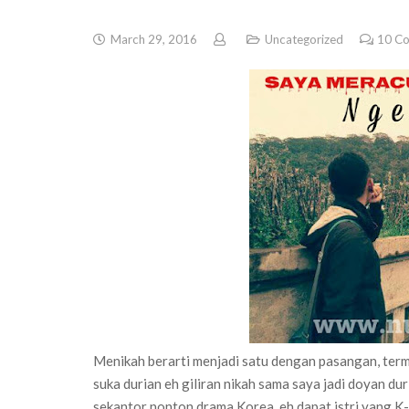
March 29, 2016
Uncategorized
10
Co
Menikah berarti menjadi satu dengan pasangan, term
suka durian eh giliran nikah sama saya jadi doyan d
sekantor nonton drama Korea, eh dapat istri yang K-