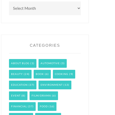
Archives
CATEGORIES
ABOUT BLOG
(1)
AUTOMOTIVE
(3)
BEAUTY
(24)
BOOK
(6)
COOKING
(9)
EDUCATION
(37)
ENVIRONMENT
(13)
EVENT
(8)
FILM/DRAMA
(6)
FINANCIAL
(37)
FOOD
(16)