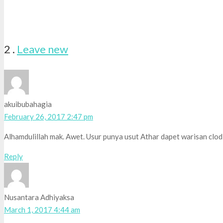
Comments
2
.
Leave new
akuibubahagia
February 26, 2017 2:47 pm
Alhamdulillah mak. Awet. Usur punya usut Athar dapet warisan clodi
Reply
Nusantara Adhiyaksa
March 1, 2017 4:44 am