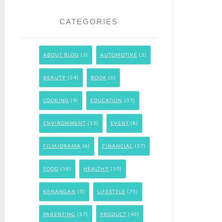
CATEGORIES
ABOUT BLOG
(1)
AUTOMOTIVE
(3)
BEAUTY
(24)
BOOK
(6)
COOKING
(9)
EDUCATION
(37)
ENVIRONMENT
(13)
EVENT
(8)
FILM/DRAMA
(6)
FINANCIAL
(37)
FOOD
(16)
HEALTHY
(53)
KENANGAN
(5)
LIFESTYLE
(75)
PARENTING
(37)
PRODUCT
(40)