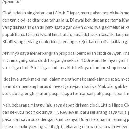
Apaan tu?
Clodi adalah singkatan dari Cloth Diaper, merupakan popok kain mo
dengan clodi sekitar dua tahun lalu. Di awal kehidupan pertama K
yang dikreasiin dan dilipat-lipat agar
pee
n
poop
nya gak meluber ke
popok haha. Di usia Khalil lima bulan, mulai deh suka kesal kalau pip
Khalil yang sedang enak tidur, menangis kejer karena disela iklan ga
Akhirnya saya menerbangkan proposal pembelian clodi ke Ayah Khal
in China yang satu clodi harganya sekitar 100rb-an. Belinya nyicil hih
stok tiga clodi. Stok tiga clodi terakhir belinya di online shop ters
Idealnya untuk maksimal dalam menghemat pemakaian pospak, nyetok
lusin, dan memang harus diinvest jauh-jauh hari ya Mak biar gak ber
stok clodi, penghematan pospak juga terasa, sampah pospak pun bis
Nah, beberapa minggu lalu saya dapat kiriman clodi, Little Hippo 
dan se-lucu motif clodinya *_*. Review ini baru sekarang saya tulis,
pakai dan saya puas dengan kualitasnya. Bulan Februari ini emang p
disusul emaknya yang sakit gigi, sekarang deh baru sempat review-ny