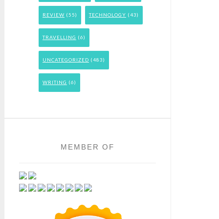
REVIEW
(55)
TECHNOLOGY
(43)
TRAVELLING
(6)
UNCATEGORIZED
(483)
WRITING
(6)
MEMBER OF