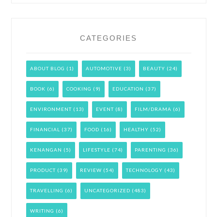
CATEGORIES
ABOUT BLOG
(1)
AUTOMOTIVE
(3)
BEAUTY
(24)
BOOK
(6)
COOKING
(9)
EDUCATION
(37)
ENVIRONMENT
(13)
EVENT
(8)
FILM/DRAMA
(6)
FINANCIAL
(37)
FOOD
(16)
HEALTHY
(52)
KENANGAN
(5)
LIFESTYLE
(74)
PARENTING
(36)
PRODUCT
(39)
REVIEW
(54)
TECHNOLOGY
(43)
TRAVELLING
(6)
UNCATEGORIZED
(483)
WRITING
(6)