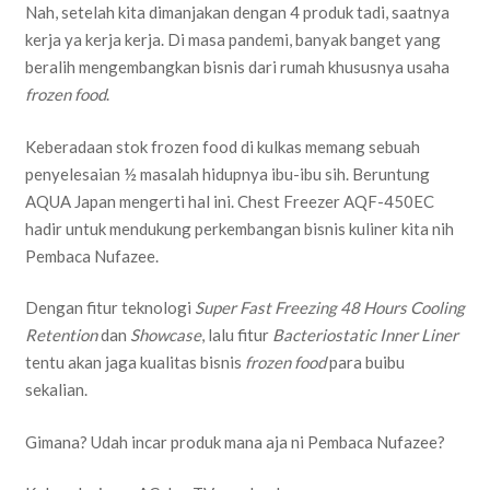
Nah, setelah kita dimanjakan dengan 4 produk tadi, saatnya
kerja ya kerja kerja. Di masa pandemi, banyak banget yang
beralih mengembangkan bisnis dari rumah khususnya usaha
frozen food
.
Keberadaan stok frozen food di kulkas memang sebuah
penyelesaian ½ masalah hidupnya ibu-ibu sih. Beruntung
AQUA Japan mengerti hal ini. Chest Freezer AQF-450EC
hadir untuk mendukung perkembangan bisnis kuliner kita nih
Pembaca Nufazee.
Dengan fitur teknologi
Super Fast Freezing 48 Hours Cooling
Retention
dan
Showcase
, lalu fitur
Bacteriostatic Inner Liner
tentu akan jaga kualitas bisnis
frozen food
para buibu
sekalian.
Gimana? Udah incar produk mana aja ni Pembaca Nufazee?