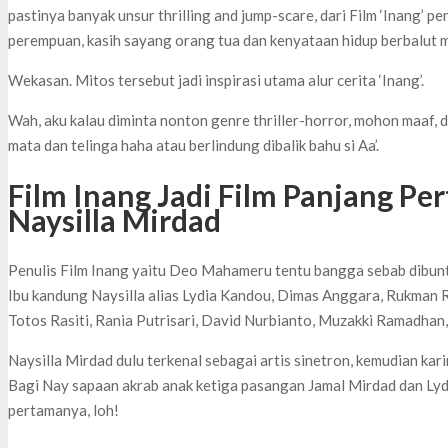
pastinya banyak unsur thrilling and jump-scare, dari Film ‘Inang’ 
perempuan, kasih sayang orang tua dan kenyataan hidup berbalut
Wekasan. Mitos tersebut jadi inspirasi utama alur cerita ‘Inang’.
Wah, aku kalau diminta nonton genre thriller-horror, mohon maaf,
mata dan telinga haha atau berlindung dibalik bahu si Aa’.
Film Inang Jadi Film Panjang Per
Naysilla Mirdad
Penulis Film Inang yaitu Deo Mahameru tentu bangga sebab dibunta
Ibu kandung Naysilla alias Lydia Kandou, Dimas Anggara, Rukman R
Totos Rasiti, Rania Putrisari, David Nurbianto, Muzakki Ramadhan
Naysilla Mirdad dulu terkenal sebagai artis sinetron, kemudian ka
Bagi Nay sapaan akrab anak ketiga pasangan Jamal Mirdad dan Lydi
pertamanya, loh!