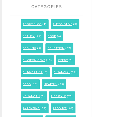
CATEGORIES
ABOUT BLOG
(1)
AUTOMOTIVE
(3)
BEAUTY
(24)
BOOK
(6)
COOKING
(9)
EDUCATION
(37)
ENVIRONMENT
(13)
EVENT
(8)
FILM/DRAMA
(6)
FINANCIAL
(37)
FOOD
(16)
HEALTHY
(53)
KENANGAN
(5)
LIFESTYLE
(75)
PARENTING
(37)
PRODUCT
(40)