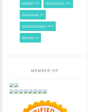
REVIEW
(55)
TECHNOLOGY
(43)
TRAVELLING
(6)
UNCATEGORIZED
(483)
WRITING
(6)
MEMBER OF