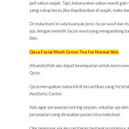
jadi sabun wajah. Tapi, kebanyakan sabun mandi gak 
yang cukup keras jika diaplikasikan di wajah, maka d
Di muka bumi ini ada buanyak jenis
facial wash
dan it
aja, dengan memilih
facial wash
yang mengandung bah
Skin.
Qeza Facial Wash Green Tea for Normal Skin
Alhamdulillah aku dapat kesempatan untuk mereview 
Qeza.
Qeza merupakan nama klinik kecantikan yang terletak
Aesthetic Center.
Nah agar perawatan seiring sejalan, sekalian aja deh
perawatan yang dirasakan pasien bisa maksimal.
Oke langsung aja aku ceritakan tentang produknya. 