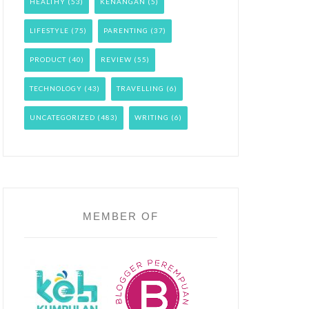
HEALTHY
(53)
KENANGAN
(5)
LIFESTYLE
(75)
PARENTING
(37)
PRODUCT
(40)
REVIEW
(55)
TECHNOLOGY
(43)
TRAVELLING
(6)
UNCATEGORIZED
(483)
WRITING
(6)
MEMBER OF