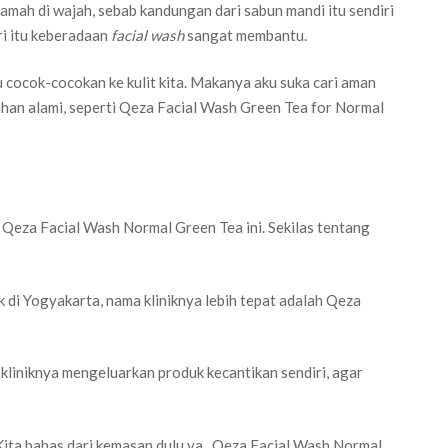
ramah di wajah, sebab kandungan dari sabun mandi itu sendiri
ari itu keberadaan
facial wash
sangat membantu.
u cocok-cocokan ke kulit kita. Makanya aku suka cari aman
an alami, seperti Qeza Facial Wash Green Tea for Normal
Qeza Facial Wash Normal Green Tea ini. Sekilas tentang
 di Yogyakarta, nama kliniknya lebih tepat adalah Qeza
 kliniknya mengeluarkan produk kecantikan sendiri, agar
Kita bahas dari kemasan dulu ya, Qeza Facial Wash Normal