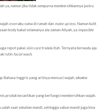
h ya, namun jika tidak sempurna membersihkannya justru
 wajah
even
aku cuma di rumah dan
make up less.
Namun kulit
asaan body bakal selamanya ala zaman Aliyah, ya
imposible
 juga repot pakai
skin care
tralala ituh. Ternyata berwudu aja
gak rutin
facial wash
.
yup Bahasa Inggris yang artinya mencuci wajah, wkwkw
nis produk kecantikan yang berfungsi membersihkan wajah.
u udah saat sekalian mandi, sehingga sabun mandi juga bisa