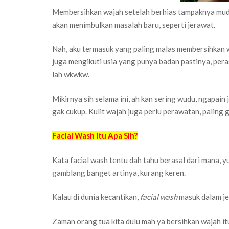
Membersihkan wajah setelah berhias tampaknya muda
akan menimbulkan masalah baru, seperti jerawat.
Nah, aku termasuk yang paling malas membersihkan
juga mengikuti usia yang punya badan pastinya, per
lah wkwkw.
Mikirnya sih selama ini, ah kan sering wudu, ngapain
gak cukup. Kulit wajah juga perlu perawatan, paling 
Facial Wash itu Apa Sih?
Kata facial wash tentu dah tahu berasal dari mana, 
gamblang banget artinya, kurang keren.
Kalau di dunia kecantikan,
facial wash
masuk dalam je
Zaman orang tua kita dulu mah ya bersihkan wajah it