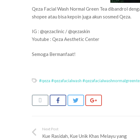
Qeza Facial Wash Normal Green Tea dibandrol dengan
shopee atau bisa kepoin juga akun sosmed Qeza.
IG : @qezaclinic / @qezaskin
Youtube : Qeza Aesthetic Center
Semoga Bermanfaat!
#qeza #qezafacialwash #qezafacialwashnormalgreente
Next Post
Kue Rasidah, Kue Unik Khas Melayu yang