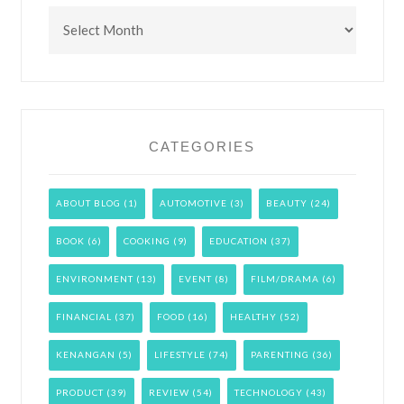
Archives
CATEGORIES
ABOUT BLOG
(1)
AUTOMOTIVE
(3)
BEAUTY
(24)
BOOK
(6)
COOKING
(9)
EDUCATION
(37)
ENVIRONMENT
(13)
EVENT
(8)
FILM/DRAMA
(6)
FINANCIAL
(37)
FOOD
(16)
HEALTHY
(52)
KENANGAN
(5)
LIFESTYLE
(74)
PARENTING
(36)
PRODUCT
(39)
REVIEW
(54)
TECHNOLOGY
(43)