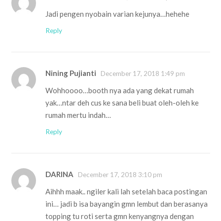
Jadi pengen nyobain varian kejunya…hehehe
Reply
Nining Pujianti
December 17, 2018 1:49 pm
Wohhoooo…booth nya ada yang dekat rumah
yak…ntar deh cus ke sana beli buat oleh-oleh ke
rumah mertu indah…
Reply
DARINA
December 17, 2018 3:10 pm
Aihhh maak.. ngiler kali lah setelah baca postingan
ini… jadi b isa bayangin gmn lembut dan berasanya
topping tu roti serta gmn kenyangnya dengan