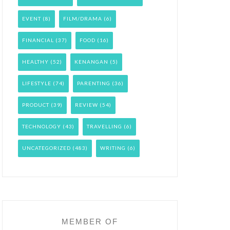
EVENT
(8)
FILM/DRAMA
(6)
FINANCIAL
(37)
FOOD
(16)
HEALTHY
(52)
KENANGAN
(5)
LIFESTYLE
(74)
PARENTING
(36)
PRODUCT
(39)
REVIEW
(54)
TECHNOLOGY
(43)
TRAVELLING
(6)
UNCATEGORIZED
(483)
WRITING
(6)
MEMBER OF