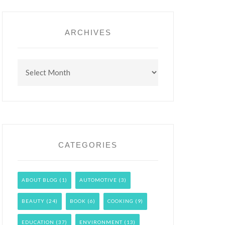
ARCHIVES
Archives
CATEGORIES
ABOUT BLOG
(1)
AUTOMOTIVE
(3)
BEAUTY
(24)
BOOK
(6)
COOKING
(9)
EDUCATION
(37)
ENVIRONMENT
(13)