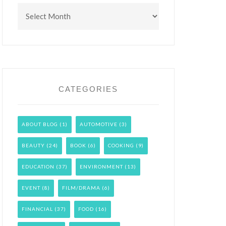
Archives
CATEGORIES
ABOUT BLOG
(1)
AUTOMOTIVE
(3)
BEAUTY
(24)
BOOK
(6)
COOKING
(9)
EDUCATION
(37)
ENVIRONMENT
(13)
EVENT
(8)
FILM/DRAMA
(6)
FINANCIAL
(37)
FOOD
(16)