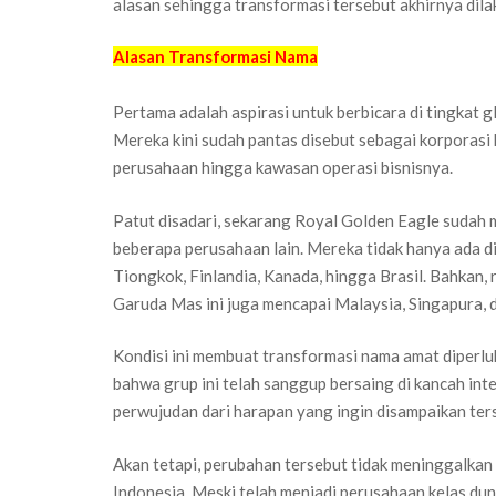
alasan sehingga transformasi tersebut akhirnya dila
Alasan Transformasi Nama
Pertama adalah aspirasi untuk berbicara di tingkat gl
Mereka kini sudah pantas disebut sebagai korporasi k
perusahaan hingga kawasan operasi bisnisnya.
Patut disadari, sekarang Royal Golden Eagle sudah 
beberapa perusahaan lain. Mereka tidak hanya ada d
Tiongkok, Finlandia, Kanada, hingga Brasil. Bahkan,
Garuda Mas ini juga mencapai Malaysia, Singapura, da
Kondisi ini membuat transformasi nama amat diperlu
bahwa grup ini telah sanggup bersaing di kancah i
perwujudan dari harapan yang ingin disampaikan ter
Akan tetapi, perubahan tersebut tidak meninggalkan
Indonesia. Meski telah menjadi perusahaan kelas duni