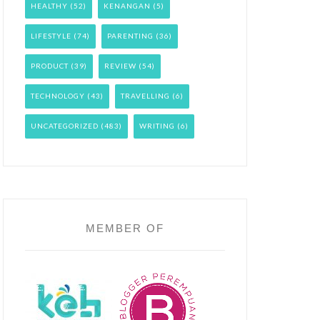
HEALTHY
(52)
KENANGAN
(5)
LIFESTYLE
(74)
PARENTING
(36)
PRODUCT
(39)
REVIEW
(54)
TECHNOLOGY
(43)
TRAVELLING
(6)
UNCATEGORIZED
(483)
WRITING
(6)
MEMBER OF