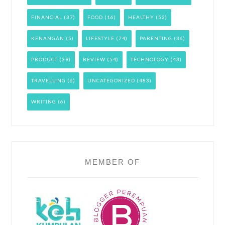
FINANCIAL
(37)
FOOD
(16)
HEALTHY
(52)
KENANGAN
(5)
LIFESTYLE
(74)
PARENTING
(36)
PRODUCT
(39)
REVIEW
(54)
TECHNOLOGY
(43)
TRAVELLING
(6)
UNCATEGORIZED
(483)
WRITING
(6)
MEMBER OF