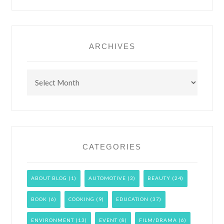
ARCHIVES
Archives
CATEGORIES
ABOUT BLOG
(1)
AUTOMOTIVE
(3)
BEAUTY
(24)
BOOK
(6)
COOKING
(9)
EDUCATION
(37)
ENVIRONMENT
(13)
EVENT
(8)
FILM/DRAMA
(6)