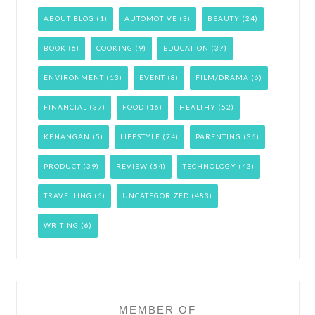
ABOUT BLOG
(1)
AUTOMOTIVE
(3)
BEAUTY
(24)
BOOK
(6)
COOKING
(9)
EDUCATION
(37)
ENVIRONMENT
(13)
EVENT
(8)
FILM/DRAMA
(6)
FINANCIAL
(37)
FOOD
(16)
HEALTHY
(52)
KENANGAN
(5)
LIFESTYLE
(74)
PARENTING
(36)
PRODUCT
(39)
REVIEW
(54)
TECHNOLOGY
(43)
TRAVELLING
(6)
UNCATEGORIZED
(483)
WRITING
(6)
MEMBER OF