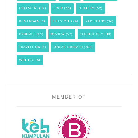
FINANCIAL
(37)
FOOD
(16)
HEALTHY
(52)
KENANGAN
(5)
LIFESTYLE
(74)
PARENTING
(36)
PRODUCT
(39)
REVIEW
(54)
TECHNOLOGY
(43)
TRAVELLING
(6)
UNCATEGORIZED
(483)
WRITING
(6)
MEMBER OF