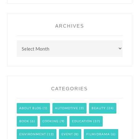
ARCHIVES
Archives
CATEGORIES
ABOUT BLOG
(1)
AUTOMOTIVE
(3)
BEAUTY
(24)
BOOK
(6)
COOKING
(9)
EDUCATION
(37)
ENVIRONMENT
(13)
EVENT
(8)
FILM/DRAMA
(6)