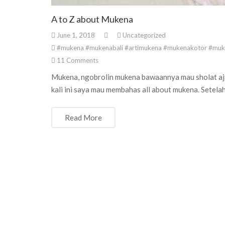
A to Z about Mukena
June 1, 2018
Uncategorized
#mukena #mukenabali #artimukena #mukenakotor #muke
11
Comments
Mukena, ngobrolin mukena bawaannya mau sholat aja
kali ini saya mau membahas all about mukena. Setelah
Read More