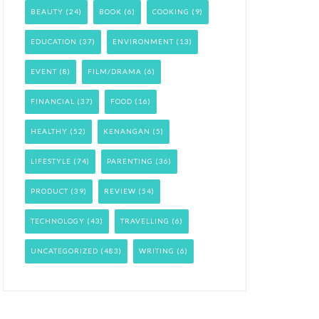
BEAUTY
(24)
BOOK
(6)
COOKING
(9)
EDUCATION
(37)
ENVIRONMENT
(13)
EVENT
(8)
FILM/DRAMA
(6)
FINANCIAL
(37)
FOOD
(16)
HEALTHY
(52)
KENANGAN
(5)
LIFESTYLE
(74)
PARENTING
(36)
PRODUCT
(39)
REVIEW
(54)
TECHNOLOGY
(43)
TRAVELLING
(6)
UNCATEGORIZED
(483)
WRITING
(6)