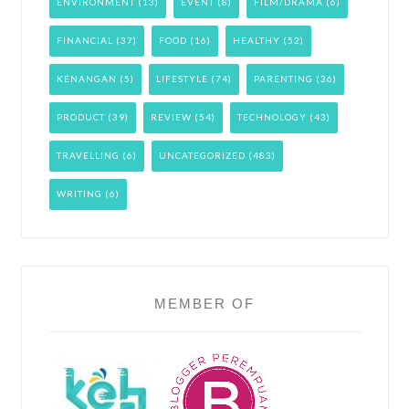
ENVIRONMENT
(13)
EVENT
(8)
FILM/DRAMA
(6)
FINANCIAL
(37)
FOOD
(16)
HEALTHY
(52)
KENANGAN
(5)
LIFESTYLE
(74)
PARENTING
(36)
PRODUCT
(39)
REVIEW
(54)
TECHNOLOGY
(43)
TRAVELLING
(6)
UNCATEGORIZED
(483)
WRITING
(6)
MEMBER OF