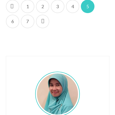
Posts
1
2
3
4
5
pagination
6
7