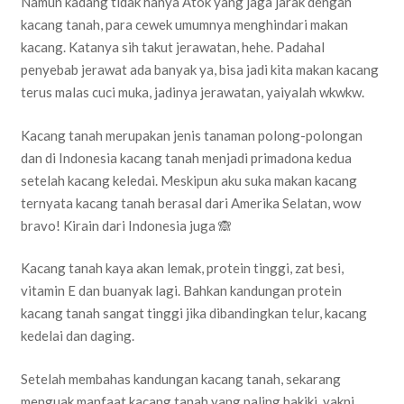
Namun kadang tidak hanya Atok yang jaga jarak dengan
kacang tanah, para cewek umumnya menghindari makan
kacang. Katanya sih takut jerawatan, hehe. Padahal
penyebab jerawat ada banyak ya, bisa jadi kita makan kacang
terus malas cuci muka, jadinya jerawatan, yaiyalah wkwkw.
Kacang tanah merupakan jenis tanaman polong-polongan
dan di Indonesia kacang tanah menjadi primadona kedua
setelah kacang keledai. Meskipun aku suka makan kacang
ternyata kacang tanah berasal dari Amerika Selatan, wow
bravo! Kirain dari Indonesia juga 🙈
Kacang tanah kaya akan lemak, protein tinggi, zat besi,
vitamin E dan buanyak lagi. Bahkan kandungan protein
kacang tanah sangat tinggi jika dibandingkan telur, kacang
kedelai dan daging.
Setelah membahas kandungan kacang tanah, sekarang
menguak manfaat kacang tanah yang paling hakiki, yakni