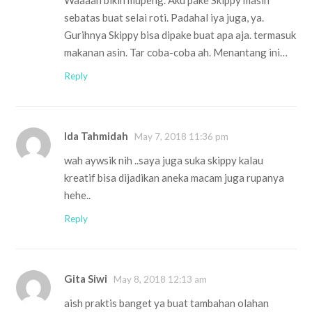
Waaaah bikin mupeng. Aku pake Skippy masih
sebatas buat selai roti. Padahal iya juga, ya.
Gurihnya Skippy bisa dipake buat apa aja. termasuk
makanan asin. Tar coba-coba ah. Menantang ini…
Reply
Ida Tahmidah
May 7, 2018 11:36 pm
wah aywsik nih ..saya juga suka skippy kalau
kreatif bisa dijadikan aneka macam juga rupanya
hehe..
Reply
Gita Siwi
May 8, 2018 12:13 am
aish praktis banget ya buat tambahan olahan