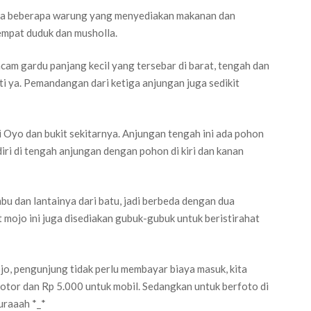
o ada beberapa warung yang menyediakan makanan dan
 tempat duduk dan musholla.
acam gardu panjang kecil yang tersebar di barat, tengah dan
ati ya. Pemandangan dari ketiga anjungan juga sedikit
ai Oyo dan bukit sekitarnya. Anjungan tengah ini ada pohon
diri di tengah anjungan dengan pohon di kiri dan kanan
bu dan lantainya dari batu, jadi berbeda dengan dua
it mojo ini juga disediakan gubuk-gubuk untuk beristirahat
o, pengunjung tidak perlu membayar biaya masuk, kita
otor dan Rp 5.000 untuk mobil. Sedangkan untuk berfoto di
uraaah *_*