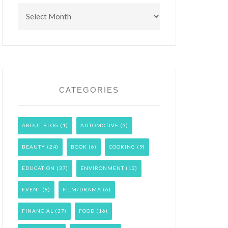
Archives
CATEGORIES
ABOUT BLOG
(1)
AUTOMOTIVE
(3)
BEAUTY
(24)
BOOK
(6)
COOKING
(9)
EDUCATION
(37)
ENVIRONMENT
(13)
EVENT
(8)
FILM/DRAMA
(6)
FINANCIAL
(37)
FOOD
(16)