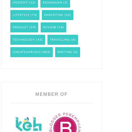
HEALTHY
(52)
KENANGAN
(5)
LIFESTYLE
(74)
PARENTING
(36)
PRODUCT
(39)
REVIEW
(54)
TECHNOLOGY
(43)
TRAVELLING
(6)
UNCATEGORIZED
(483)
WRITING
(6)
MEMBER OF