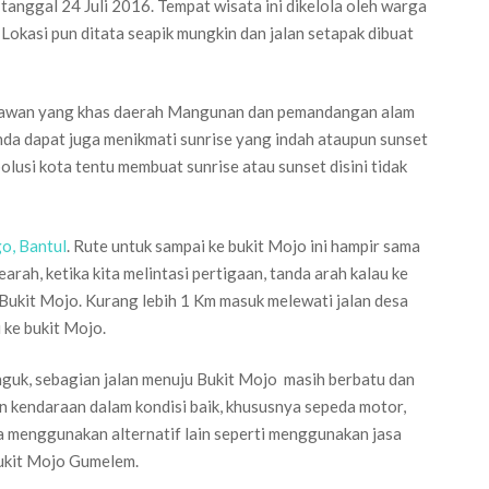
tanggal 24 Juli 2016. Tempat wisata ini dikelola oleh warga
okasi pun ditata seapik mungkin dan jalan setapak dibuat
i awan yang khas daerah Mangunan dan pemandangan alam
Anda dapat juga menikmati sunrise yang indah ataupun sunset
 polusi kota tentu membuat sunrise atau sunset disini tidak
o, Bantul
. Rute untuk sampai ke bukit Mojo ini hampir sama
arah, ketika kita melintasi pertigaan, tanda arah kalau ke
h Bukit Mojo. Kurang lebih 1 Km masuk melewati jalan desa
 ke bukit Mojo.
nguk, sebagian jalan menuju Bukit Mojo masih berbatu dan
kan kendaraan dalam kondisi baik, khususnya sepeda motor,
sa menggunakan alternatif lain seperti menggunakan jasa
Bukit Mojo Gumelem.