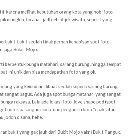
if, karena melihat kebutuhan orang kota yang hobi foto
apik mungkin, taraaa…jadi deh objek wisata, seperti yang
rbukit-bukit seolah tidak pernah kehabisan spot foto
n juga Bukit Mojo.
rti berbentuk bunga matahari, sarang burung, hingga tempat
pat ini unik dan bisa mendapatkan foto yang ok.
ndang yang kemudian dibuat seolah seperti sarang burung.
ihat sangat bagus. Ada juga spot bunga matahari yang sangat
i bunga raksasa. Lalu ada lokasi foto love shape pod (spot
banget untuk pasangan muda dan pengantin baru *eaak, atau
u jodoh disana, hehe.
ran bukit yang gak jauh dari Bukit Mojo yakni Bukit Panguk.