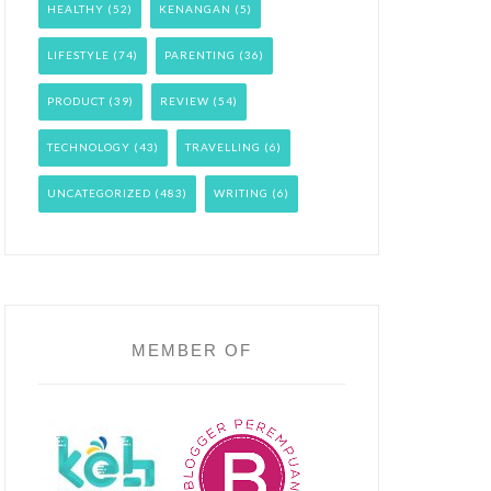
HEALTHY
(52)
KENANGAN
(5)
LIFESTYLE
(74)
PARENTING
(36)
PRODUCT
(39)
REVIEW
(54)
TECHNOLOGY
(43)
TRAVELLING
(6)
UNCATEGORIZED
(483)
WRITING
(6)
MEMBER OF