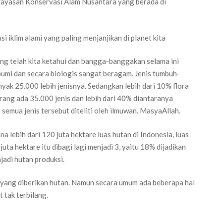
 Yayasan Konservasi Alam Nusantara yang berada di
i iklim alami yang paling menjanjikan di planet kita
yang telah kita ketahui dan bangga-banggakan selama ini
umi dan secara biologis sangat beragam. Jenis tumbuh-
yak 25.000 lebih jenisnya. Sedangkan lebih dari 10% flora
rang ada 35.000 jenis dan lebih dari 40% diantaranya
semua jenis tersebut diteliti oleh ilmuwan. MasyaAllah.
a lebih dari 120 juta hektare luas hutan di Indonesia, luas
juta hektare itu dibagi lagi menjadi 3, yaitu 18% dijadikan
jadi hutan produksi.
t yang diberikan hutan. Namun secara umum ada beberapa hal
 tak terbilang.