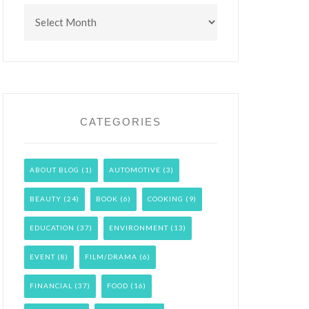
Archives
CATEGORIES
ABOUT BLOG
(1)
AUTOMOTIVE
(3)
BEAUTY
(24)
BOOK
(6)
COOKING
(9)
EDUCATION
(37)
ENVIRONMENT
(13)
EVENT
(8)
FILM/DRAMA
(6)
FINANCIAL
(37)
FOOD
(16)