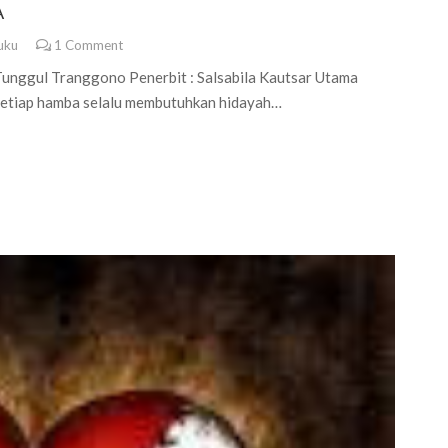
A
uku
1
Comment
Tunggul Tranggono Penerbit : Salsabila Kautsar Utama
 “Setiap hamba selalu membutuhkan hidayah…