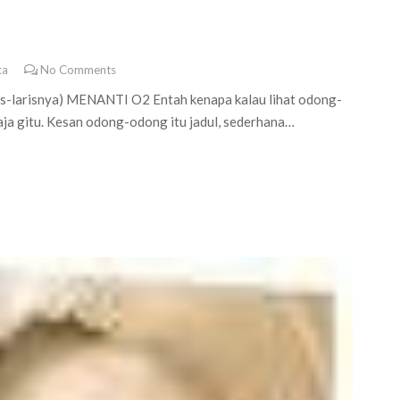
ka
No Comments
is-larisnya) MENANTI O2 Entah kenapa kalau lihat odong-
aja gitu. Kesan odong-odong itu jadul, sederhana…