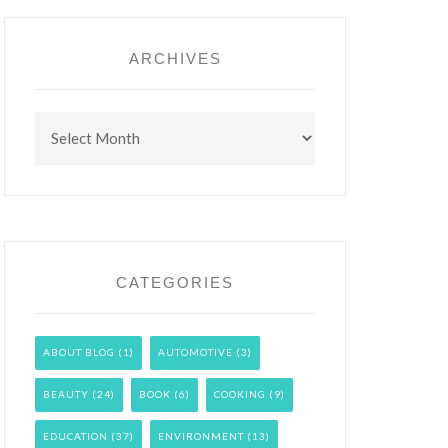
ARCHIVES
Archives
CATEGORIES
ABOUT BLOG
(1)
AUTOMOTIVE
(3)
BEAUTY
(24)
BOOK
(6)
COOKING
(9)
EDUCATION
(37)
ENVIRONMENT
(13)