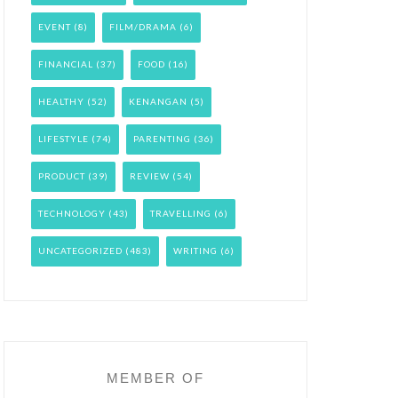
EVENT
(8)
FILM/DRAMA
(6)
FINANCIAL
(37)
FOOD
(16)
HEALTHY
(52)
KENANGAN
(5)
LIFESTYLE
(74)
PARENTING
(36)
PRODUCT
(39)
REVIEW
(54)
TECHNOLOGY
(43)
TRAVELLING
(6)
UNCATEGORIZED
(483)
WRITING
(6)
MEMBER OF