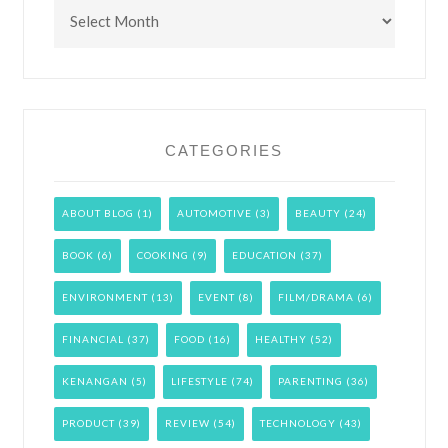
Archives
CATEGORIES
ABOUT BLOG
(1)
AUTOMOTIVE
(3)
BEAUTY
(24)
BOOK
(6)
COOKING
(9)
EDUCATION
(37)
ENVIRONMENT
(13)
EVENT
(8)
FILM/DRAMA
(6)
FINANCIAL
(37)
FOOD
(16)
HEALTHY
(52)
KENANGAN
(5)
LIFESTYLE
(74)
PARENTING
(36)
PRODUCT
(39)
REVIEW
(54)
TECHNOLOGY
(43)