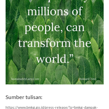
Sumber tulisan:
https://www.bmkg.go.id/press-release/?p=bmkg-dampak-