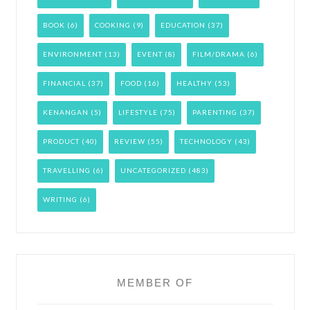
BOOK
(6)
COOKING
(9)
EDUCATION
(37)
ENVIRONMENT
(13)
EVENT
(8)
FILM/DRAMA
(6)
FINANCIAL
(37)
FOOD
(16)
HEALTHY
(53)
KENANGAN
(5)
LIFESTYLE
(75)
PARENTING
(37)
PRODUCT
(40)
REVIEW
(55)
TECHNOLOGY
(43)
TRAVELLING
(6)
UNCATEGORIZED
(483)
WRITING
(6)
MEMBER OF