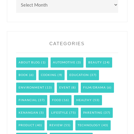
Archives
CATEGORIES
ABOUT BLOG
(1)
AUTOMOTIVE
(3)
BEAUTY
(24)
BOOK
(6)
COOKING
(9)
EDUCATION
(37)
ENVIRONMENT
(13)
EVENT
(8)
FILM/DRAMA
(6)
FINANCIAL
(37)
FOOD
(16)
HEALTHY
(53)
KENANGAN
(5)
LIFESTYLE
(75)
PARENTING
(37)
PRODUCT
(40)
REVIEW
(55)
TECHNOLOGY
(43)