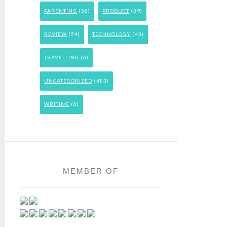
PARENTING
(36)
PRODUCT
(39)
REVIEW
(54)
TECHNOLOGY
(43)
TRAVELLING
(6)
UNCATEGORIZED
(483)
WRITING
(6)
MEMBER OF