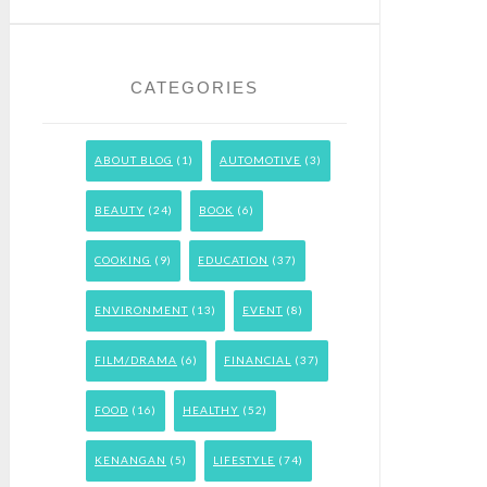
CATEGORIES
ABOUT BLOG
(1)
AUTOMOTIVE
(3)
BEAUTY
(24)
BOOK
(6)
COOKING
(9)
EDUCATION
(37)
ENVIRONMENT
(13)
EVENT
(8)
FILM/DRAMA
(6)
FINANCIAL
(37)
FOOD
(16)
HEALTHY
(52)
KENANGAN
(5)
LIFESTYLE
(74)