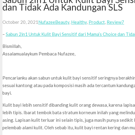
dan Tidak Ada Kandungan SLS
Comm
October 20, 2021
Nufazee
Beauty
,
Healthy
,
Product
,
Review
7
–
Sabun 2in1 Untuk Kulit Bayi Sensitif dari Mama’s Choice dan Ti
Bismillah,
Assalamualaykum Pembaca Nufazee,
Pencarianku akan sabun untuk kulit bayi sensitif seringnya berakhi
sesuai kantong atau pada komposisi masih ada tercantum kandunga
bayi.
Kulit bayi lebih sensitif dibanding kulit orang dewasa, karena lapis
lebih tipis. Ibarat tembok bata stratum korneum inilah yang melind
asing. Lapisan kulit terluar ini selain tipis, juga masih punya sediki
pelembab alami kulit. Oleh sebab itu, kulit bayi rentan kering dan mu