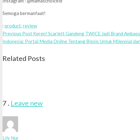
Instagram : @mamaschoiceid
Semoga bermanfaat!
:
product
,
review
Previous Post
Keren! Scarlett Gandeng TWICE Jadi Brand Ambas
Indonesia: Portal Media Online Tentang Bisnis Untuk Milennial da
Related Posts
Comments
7
.
Leave new
Lily Nur