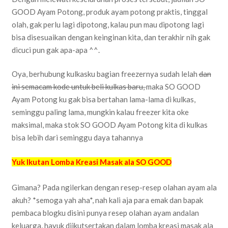
GOOD Ayam Potong, produk ayam potong praktis, tinggal
olah, gak perlu lagi dipotong, kalau pun mau dipotong lagi
bisa disesuaikan dengan keinginan kita, dan terakhir nih gak
dicuci pun gak apa-apa ^^.
Oya, berhubung kulkasku bagian freezernya sudah lelah
dan
ini semacam kode untuk beli kulkas baru,
maka SO GOOD
Ayam Potong ku gak bisa bertahan lama-lama di kulkas,
seminggu paling lama, mungkin kalau freezer kita oke
maksimal, maka stok SO GOOD Ayam Potong kita di kulkas
bisa lebih dari seminggu daya tahannya
Yuk Ikutan Lomba Kreasi Masak ala SO GOOD
Gimana? Pada ngilerkan dengan resep-resep olahan ayam ala
akuh? *semoga yah aha*, nah kali aja para emak dan bapak
pembaca blogku disini punya resep olahan ayam andalan
keluarga, hayuk diikutsertakan dalam lomba kreasi masak ala