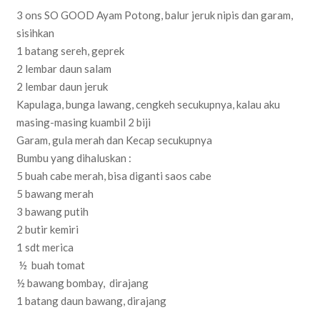
3 ons SO GOOD Ayam Potong, balur jeruk nipis dan garam,
sisihkan
1 batang sereh, geprek
2 lembar daun salam
2 lembar daun jeruk
Kapulaga, bunga lawang, cengkeh secukupnya, kalau aku
masing-masing kuambil 2 biji
Garam, gula merah dan Kecap secukupnya
Bumbu yang dihaluskan :
5 buah cabe merah, bisa diganti saos cabe
5 bawang merah
3 bawang putih
2 butir kemiri
1 sdt merica
½ buah tomat
½ bawang bombay, dirajang
1 batang daun bawang, dirajang