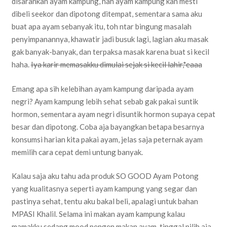
disarankan ayam kampung, nah ayam kampung kan mesti
dibeli seekor dan dipotong ditempat, sementara sama aku
buat apa ayam sebanyak itu, toh ntar bingung masalah
penyimpanannya, khawatir jadi busuk lagi, lagian aku masak
gak banyak-banyak, dan terpaksa masak karena buat si kecil
haha.
Iya karir memasakku dimulai sejak si kecil lahir,*eaaa
Emang apa sih kelebihan ayam kampung daripada ayam
negri? Ayam kampung lebih sehat sebab gak pakai suntik
hormon, sementara ayam negri disuntik hormon supaya cepat
besar dan dipotong. Coba aja bayangkan betapa besarnya
konsumsi harian kita pakai ayam, jelas saja peternak ayam
memilih cara cepat demi untung banyak.
Kalau saja aku tahu ada produk SO GOOD Ayam Potong
yang kualitasnya seperti ayam kampung yang segar dan
pastinya sehat, tentu aku bakal beli, apalagi untuk bahan
MPASI Khalil. Selama ini makan ayam kampung kalau
mamakku sedang mood pengen makan ayam, tinggal pilih aja