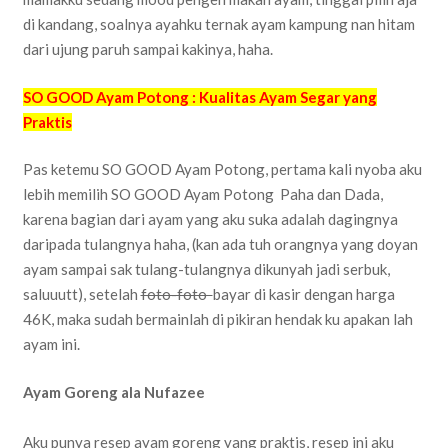
di kandang, soalnya ayahku ternak ayam kampung nan hitam
dari ujung paruh sampai kakinya, haha.
SO GOOD Ayam Potong : Kualitas Ayam Segar yang
Praktis
Pas ketemu SO GOOD Ayam Potong, pertama kali nyoba aku
lebih memilih SO GOOD Ayam Potong Paha dan Dada,
karena bagian dari ayam yang aku suka adalah dagingnya
daripada tulangnya haha, (kan ada tuh orangnya yang doyan
ayam sampai sak tulang-tulangnya dikunyah jadi serbuk,
saluuutt), setelah
foto-foto
bayar di kasir dengan harga
46K, maka sudah bermainlah di pikiran hendak ku apakan lah
ayam ini.
Ayam Goreng ala Nufazee
Aku punya resep ayam goreng yang praktis, resep ini aku