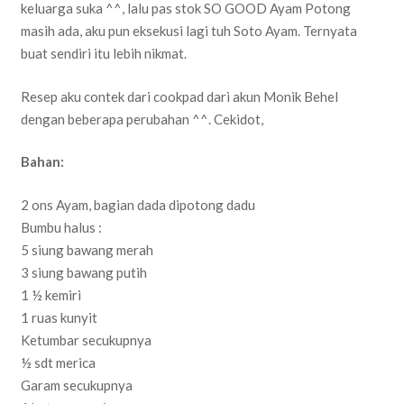
keluarga suka ^^, lalu pas stok SO GOOD Ayam Potong
masih ada, aku pun eksekusi lagi tuh Soto Ayam. Ternyata
buat sendiri itu lebih nikmat.
Resep aku contek dari cookpad dari akun Monik Behel
dengan beberapa perubahan ^^. Cekidot,
Bahan:
2 ons Ayam, bagian dada dipotong dadu
Bumbu halus :
5 siung bawang merah
3 siung bawang putih
1 ½ kemiri
1 ruas kunyit
Ketumbar secukupnya
½ sdt merica
Garam secukupnya