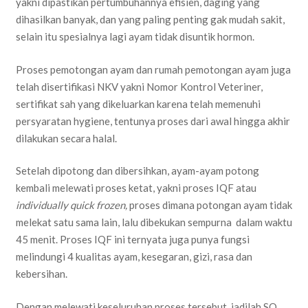
yakni dipastikan pertumbuhannya efisien, daging yang
dihasilkan banyak, dan yang paling penting gak mudah sakit,
selain itu spesialnya lagi ayam tidak disuntik hormon.
Proses pemotongan ayam dan rumah pemotongan ayam juga
telah disertifikasi NKV yakni Nomor Kontrol Veteriner,
sertifikat sah yang dikeluarkan karena telah memenuhi
persyaratan hygiene, tentunya proses dari awal hingga akhir
dilakukan secara halal.
Setelah dipotong dan dibersihkan, ayam-ayam potong
kembali melewati proses ketat, yakni proses IQF atau
individually quick frozen,
proses dimana potongan ayam tidak
melekat satu sama lain, lalu dibekukan sempurna dalam waktu
45 menit. Proses IQF ini ternyata juga punya fungsi
melindungi 4 kualitas ayam, kesegaran, gizi, rasa dan
kebersihan.
Dengan melewati keseluruhan proses tersebut, jadilah SO