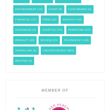
ENVIRONMENT
(13)
EVENT
(8)
FILM/DRAMA
(6)
FINANCIAL
(37)
FOOD
(16)
HEALTHY
(53)
KENANGAN
(5)
LIFESTYLE
(75)
PARENTING
(37)
PRODUCT
(40)
REVIEW
(55)
TECHNOLOGY
(43)
TRAVELLING
(6)
UNCATEGORIZED
(483)
WRITING
(6)
MEMBER OF