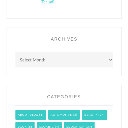
Terjadi
ARCHIVES
Archives
CATEGORIES
ABOUT BLOG
(1)
AUTOMOTIVE
(3)
BEAUTY
(24)
BOOK
(6)
COOKING
(9)
EDUCATION
(37)