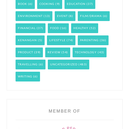
BOOK
(6)
COOKING
(9)
EDUCATION
(37)
ENVIRONMENT
(13)
EVENT
(8)
FILM/DRAMA
(6)
FINANCIAL
(37)
FOOD
(16)
HEALTHY
(52)
KENANGAN
(5)
LIFESTYLE
(74)
PARENTING
(36)
PRODUCT
(39)
REVIEW
(54)
TECHNOLOGY
(43)
TRAVELLING
(6)
UNCATEGORIZED
(483)
WRITING
(6)
MEMBER OF