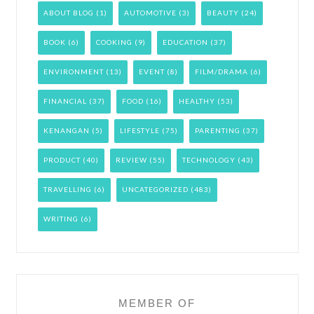
ABOUT BLOG
(1)
AUTOMOTIVE
(3)
BEAUTY
(24)
BOOK
(6)
COOKING
(9)
EDUCATION
(37)
ENVIRONMENT
(13)
EVENT
(8)
FILM/DRAMA
(6)
FINANCIAL
(37)
FOOD
(16)
HEALTHY
(53)
KENANGAN
(5)
LIFESTYLE
(75)
PARENTING
(37)
PRODUCT
(40)
REVIEW
(55)
TECHNOLOGY
(43)
TRAVELLING
(6)
UNCATEGORIZED
(483)
WRITING
(6)
MEMBER OF