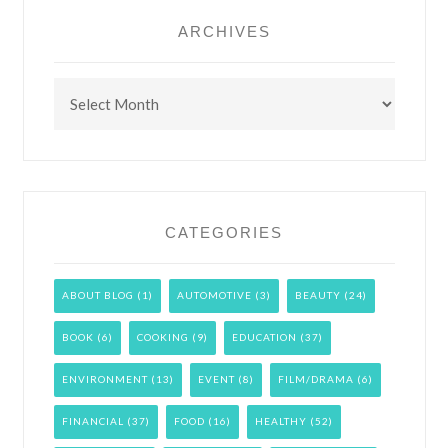
ARCHIVES
Archives
CATEGORIES
ABOUT BLOG
(1)
AUTOMOTIVE
(3)
BEAUTY
(24)
BOOK
(6)
COOKING
(9)
EDUCATION
(37)
ENVIRONMENT
(13)
EVENT
(8)
FILM/DRAMA
(6)
FINANCIAL
(37)
FOOD
(16)
HEALTHY
(52)