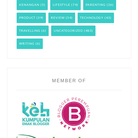
KENANGAN
(5)
LIFESTYLE
(74)
PARENTING
(36)
PRODUCT
(39)
REVIEW
(54)
TECHNOLOGY
(43)
TRAVELLING
(6)
UNCATEGORIZED
(483)
WRITING
(6)
MEMBER OF