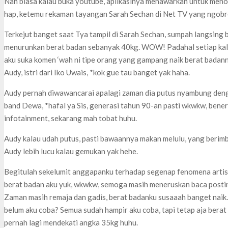
Nah biasa kalau buka youtube, aplikasinya menawarkan untuk menont
hap, ketemu rekaman tayangan Sarah Sechan di Net TV yang ngobr
Terkejut banget saat Tya tampil di Sarah Sechan, sumpah langsing 
menurunkan berat badan sebanyak 40kg. WOW! Padahal setiap kali s
aku suka komen ‘wah ni tipe orang yang gampang naik berat badannya
Audy, istri dari Iko Uwais, *kok gue tau banget yak haha.
Audy pernah diwawancarai apalagi zaman dia putus nyambung de
band Dewa, *hafal ya Sis, generasi tahun 90-an pasti wkwkw, bener
infotainment, sekarang mah tobat huhu.
Audy kalau udah putus, pasti bawaannya makan melulu, yang berimba
Audy lebih lucu kalau gemukan yak hehe.
Begitulah sekelumit anggapanku terhadap segenap fenomena artis
berat badan aku yuk, wkwkw, semoga masih meneruskan baca postin
Zaman masih remaja dan gadis, berat badanku susaaah banget naik
belum aku coba? Semua sudah hampir aku coba, tapi tetap aja berat
pernah lagi mendekati angka 35kg huhu.