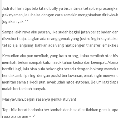
Jadi itu flash tips bila kita dibully ya Sis, intinya tetap berprasa
gak nyaman, lalu balas dengan cara semakin menghinakan diri wkwk
juga kan yak ^^
Sampai akhirnya aku pasrah, jika sudah begini jatah berat badan da
disyukuri saja. Lagian ada orang gemuk yang justru ingin kayak aku,
tetap aja langsing, bahkan ada yang niat pengen transfer lemak ke a
Kemudian aku pun menikah, yang kata orang, kalau menikah ntar b
menikah, belum nampak kali, masuk tahun kedua dan keempat. Alama
berdiri lagi, lalu bisa pula bokongku beradu dengan bokong mamak
hendak ambil piring, dengan posisi berlawanan, emak ingin menyend
menitan sama si kecil pun, awak udah ngos-ngosan. Belum lagi tiap
malah bertambah banyak.
MasyaAllah, begini rasanya gemuk itu yah!
Tapi, bila berat badanku bertambah dan bisa diistilahkan gemuk, a
raga aja jarang -_-“