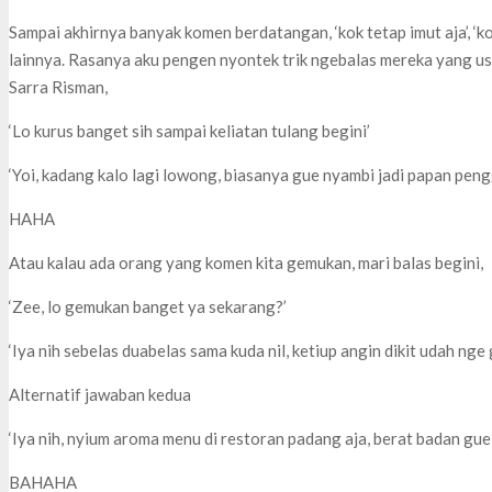
Sampai akhirnya banyak komen berdatangan, ‘kok tetap imut aja’, ‘kok
lainnya. Rasanya aku pengen nyontek trik ngebalas mereka yang usi
Sarra Risman,
‘Lo kurus banget sih sampai keliatan tulang begini’
‘Yoi, kadang kalo lagi lowong, biasanya gue nyambi jadi papan peng
HAHA
Atau kalau ada orang yang komen kita gemukan, mari balas begini,
‘Zee, lo gemukan banget ya sekarang?’
‘Iya nih sebelas duabelas sama kuda nil, ketiup angin dikit udah nge 
Alternatif jawaban kedua
‘Iya nih, nyium aroma menu di restoran padang aja, berat badan g
BAHAHA