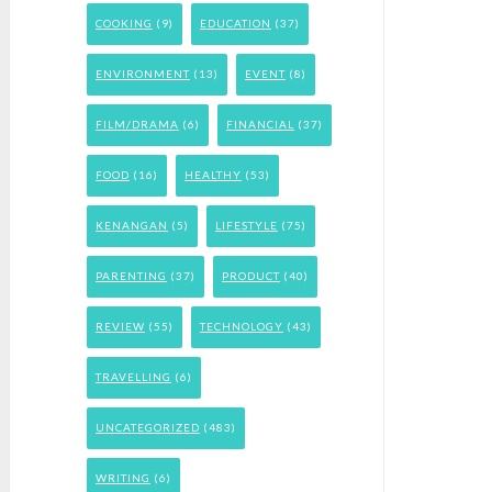
COOKING
(9)
EDUCATION
(37)
ENVIRONMENT
(13)
EVENT
(8)
FILM/DRAMA
(6)
FINANCIAL
(37)
FOOD
(16)
HEALTHY
(53)
KENANGAN
(5)
LIFESTYLE
(75)
PARENTING
(37)
PRODUCT
(40)
REVIEW
(55)
TECHNOLOGY
(43)
TRAVELLING
(6)
UNCATEGORIZED
(483)
WRITING
(6)