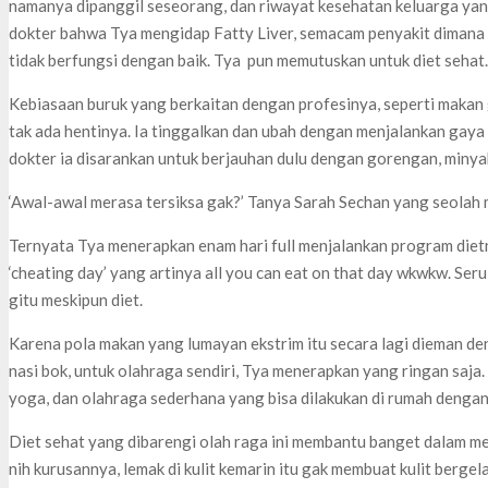
namanya dipanggil seseorang, dan riwayat kesehatan keluarga yang
dokter bahwa Tya mengidap Fatty Liver, semacam penyakit dimana l
tidak berfungsi dengan baik. Tya pun memutuskan untuk diet sehat.
Kebiasaan buruk yang berkaitan dengan profesinya, seperti makan g
tak ada hentinya. Ia tinggalkan dan ubah dengan menjalankan gaya
dokter ia disarankan untuk berjauhan dulu dengan gorengan, minyak
‘Awal-awal merasa tersiksa gak?’ Tanya Sarah Sechan yang seolah 
Ternyata Tya menerapkan enam hari full menjalankan program dietn
‘cheating day’ yang artinya all you can eat on that day wkwkw. Seru 
gitu meskipun diet.
Karena pola makan yang lumayan ekstrim itu secara lagi dieman de
nasi bok, untuk olahraga sendiri, Tya menerapkan yang ringan saja. 
yoga, dan olahraga sederhana yang bisa dilakukan di rumah dengan
Diet sehat yang dibarengi olah raga ini membantu banget dalam men
nih kurusannya, lemak di kulit kemarin itu gak membuat kulit bergel