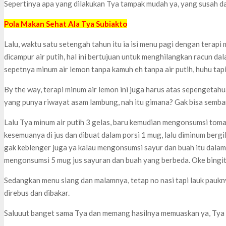
Sepertinya apa yang dilakukan Tya tampak mudah ya, yang susah da
Pola Makan Sehat Ala Tya Subiakto
Lalu, waktu satu setengah tahun itu ia isi menu pagi dengan terapi
dicampur air putih, hal ini bertujuan untuk menghilangkan racun da
sepetnya minum air lemon tanpa kamuh eh tanpa air putih, huhu tapi
By the way, terapi minum air lemon ini juga harus atas sepengetah
yang punya riwayat asam lambung, nah itu gimana? Gak bisa sembar
Lalu Tya minum air putih 3 gelas, baru kemudian mengonsumsi tomat,
kesemuanya di jus dan dibuat dalam porsi 1 mug, lalu diminum bergi
gak keblenger juga ya kalau mengonsumsi sayur dan buah itu dalam
mengonsumsi 5 mug jus sayuran dan buah yang berbeda. Oke bingit m
Sedangkan menu siang dan malamnya, tetap no nasi tapi lauk pauknya
direbus dan dibakar.
Saluuut banget sama Tya dan memang hasilnya memuaskan ya, Tya 