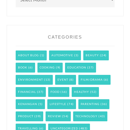
CATEGORIES
ABOUT BLOG
(1)
AUTOMOTIVE
(3)
BEAUTY
(24)
BOOK
(6)
COOKING
(9)
EDUCATION
(37)
ENVIRONMENT
(13)
EVENT
(8)
FILM/DRAMA
(6)
FINANCIAL
(37)
FOOD
(16)
HEALTHY
(52)
KENANGAN
(5)
LIFESTYLE
(74)
PARENTING
(36)
PRODUCT
(39)
REVIEW
(54)
TECHNOLOGY
(43)
TRAVELLING
(6)
UNCATEGORIZED
(483)