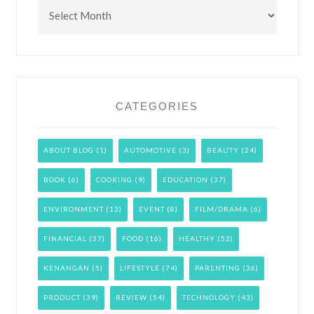
Archives
CATEGORIES
ABOUT BLOG
(1)
AUTOMOTIVE
(3)
BEAUTY
(24)
BOOK
(6)
COOKING
(9)
EDUCATION
(37)
ENVIRONMENT
(13)
EVENT
(8)
FILM/DRAMA
(6)
FINANCIAL
(37)
FOOD
(16)
HEALTHY
(52)
KENANGAN
(5)
LIFESTYLE
(74)
PARENTING
(36)
PRODUCT
(39)
REVIEW
(54)
TECHNOLOGY
(43)