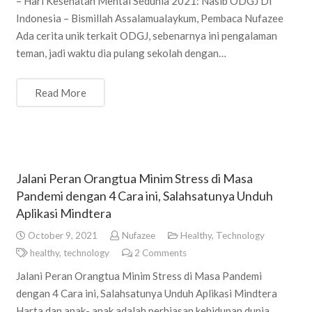
– Hari Kesehatan Mental Sedunia 2021: Nasib ODGJ Di
Indonesia – Bismillah Assalamualaykum, Pembaca Nufazee
Ada cerita unik terkait ODGJ, sebenarnya ini pengalaman
teman, jadi waktu dia pulang sekolah dengan…
Read More
Jalani Peran Orangtua Minim Stress di Masa
Pandemi dengan 4 Cara ini, Salahsatunya Unduh
Aplikasi Mindtera
October 9, 2021
Nufazee
Healthy
,
Technology
healthy
,
technology
2
Comments
Jalani Peran Orangtua Minim Stress di Masa Pandemi
dengan 4 Cara ini, Salahsatunya Unduh Aplikasi Mindtera
Harta dan anak- anak adalah perhiasan kehidupan dunia