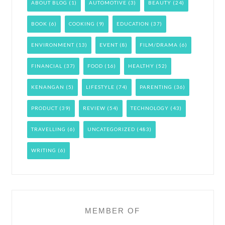
ABOUT BLOG
(1)
AUTOMOTIVE
(3)
BEAUTY
(24)
BOOK
(6)
COOKING
(9)
EDUCATION
(37)
ENVIRONMENT
(13)
EVENT
(8)
FILM/DRAMA
(6)
FINANCIAL
(37)
FOOD
(16)
HEALTHY
(52)
KENANGAN
(5)
LIFESTYLE
(74)
PARENTING
(36)
PRODUCT
(39)
REVIEW
(54)
TECHNOLOGY
(43)
TRAVELLING
(6)
UNCATEGORIZED
(483)
WRITING
(6)
MEMBER OF